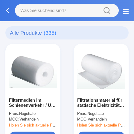
Alle Produkte
(335)
Filtermedien im
Filtrationsmaterial für
Schienenverkehr / U-
statische Elektrizität
Bahn-Klimaanlage
der HC-Serie mit
Preis:
Negotiate
Preis:
Negotiate
Korrosionsbeständig
Niederdruckabfall
MOQ:
Verhandeln
MOQ:
Verhandeln
Hochtemperaturbeständig
Holen Sie sich aktuelle Preis
Holen Sie sich aktuelle Preis