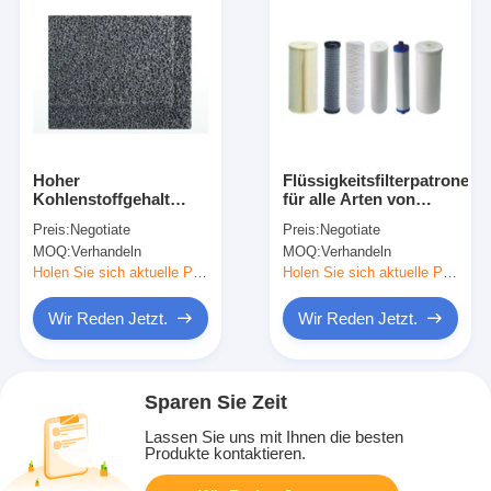
Hoher
Flüssigkeitsfilterpatrone
Kohlenstoffgehalt
für alle Arten von
Granulärer Schaum
Flüssigkeitsfiltration,
Preis:
Negotiate
Preis:
Negotiate
aus aktiviertem
sowohl kommerziell
MOQ:
Verhandeln
MOQ:
Verhandeln
Kohlenstoff Gute
als auch industriell
Adsorptionsleistung
Holen Sie sich aktuelle Preis
Holen Sie sich aktuelle Preis
Wir Reden Jetzt.
Wir Reden Jetzt.
Sparen Sie Zeit
Lassen Sie uns mit Ihnen die besten
Produkte kontaktieren.