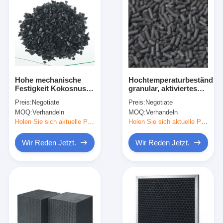
Hohe mechanische
Hochtemperaturbeständig,
Festigkeit Kokosnuss
granular, aktiviertes
Schale Aktivkohle
Kohlenwasserstoff,
Preis:
Negotiate
Preis:
Negotiate
Schnelle
schleiffest und
MOQ:
Verhandeln
MOQ:
Verhandeln
Adsorptionsgeschwindigkeit
druckfest
Holen Sie sich aktuelle Preis
Holen Sie sich aktuelle Preis
Wir Reden Jetzt.
Wir Reden Jetzt.
Zu Hause
Produkte
Videos