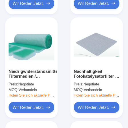
Wir Reden Jetzt.
Wir Reden Jetzt.
Niedrigwiderstandsmittel
Nachhaltigkeit
Filtermedien /
Fotokatalysatorfilter /
Deckenfilter für
Kaltkatalysatorfilter
Preis:
Negotiate
Preis:
Negotiate
Sprühkabine Gute
ohne
MOQ:
Verhandeln
MOQ:
Verhandeln
Filtrationsleistung für
Sekundärverschmutzung
Smog
Holen Sie sich aktuelle Preis
Holen Sie sich aktuelle Preis
Wir Reden Jetzt.
Wir Reden Jetzt.