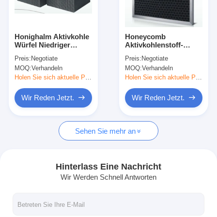
Über uns
Werksbesichtigung
Honighalm Aktivkohle
Honeycomb
Würfel Niedriger
Aktivkohlenstoff-
Qualitätskontrolle
Windwiderstand
Luftfilter mit besserer
Preis:
Negotiate
Preis:
Negotiate
bessere
Adsorption und
MOQ:
Verhandeln
MOQ:
Verhandeln
Adsorptionsfunktion
aerodynamischer
Kontakt mit uns
Leistung
Holen Sie sich aktuelle Preis
Holen Sie sich aktuelle Preis
Neuigkeiten
Wir Reden Jetzt.
Wir Reden Jetzt.
Wir Reden Jetzt.
Sehen Sie mehr an
Luftfilter, der Maschine herstellt
Hinterlass Eine Nachricht
Wir Werden Schnell Antworten
Luftfilter-Produktionsmaschine
Taschen-Filter, der Maschine herstellt