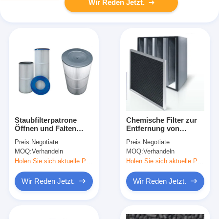
Wir Reden Jetzt.
Staubfilterpatrone
Chemische Filter zur
Öffnen und Falten
Entfernung von
Umgestaltet zur
ätzenden Gerüchen
Preis:
Negotiate
Preis:
Negotiate
Erhöhung der
Stinkendes oder
MOQ:
Verhandeln
MOQ:
Verhandeln
effektiven
verschmutztes
Fitrationsfläche
chemisches Gas
Holen Sie sich aktuelle Preis
Holen Sie sich aktuelle Preis
Wir Reden Jetzt.
Wir Reden Jetzt.