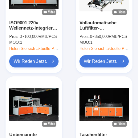
ISO9001 220v
Vollautomatische
Wellennetz-Integrierte
Luftfilter-
Maschine zum
Herstellungsmaschine
Preis:
0~100,000RMB/PCS
Preis:
0~850,000RMB/PCS
manuellen Formen
mit Omron-
MOQ:
1
MOQ:
1
und Schneiden
Steuerungssystem für
Hochgeschwindigkeits-
Holen Sie sich aktuelle Preis
Holen Sie sich aktuelle Preis
und unbemannten
Betrieb
Wir Reden Jetzt.
Wir Reden Jetzt.
Zu Hause
Produkte
Videos
Unbemannte
Taschenfilter