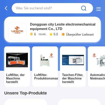
Dongguan city Lesite electromechanical
equipment Co., LTD
6
5.0
Überprüfter Lieferant
YEARS
Luftfilter, der
Luftfilter-
Taschen-Filter,
Automatis
Maschine
Produktionsmaschine
der Maschine
Nietmasch
herstellt
herstellt
Unsere Top-Produkte