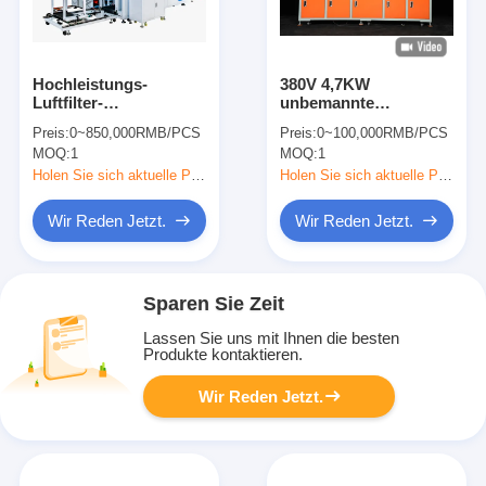
Hochleistungs-
380V 4,7KW
Luftfilter-
unbemannte
Herstellungsmaschine
Steuerungsluftfilterherstel
Preis:
0~850,000RMB/PCS
Preis:
0~100,000RMB/PCS
Komplette
Maschine für den
MOQ:
1
MOQ:
1
Produktionslinienlösungen
Außenrahmen
Holen Sie sich aktuelle Preis
Holen Sie sich aktuelle Preis
Wir Reden Jetzt.
Wir Reden Jetzt.
Sparen Sie Zeit
Lassen Sie uns mit Ihnen die besten
Produkte kontaktieren.
Wir Reden Jetzt.