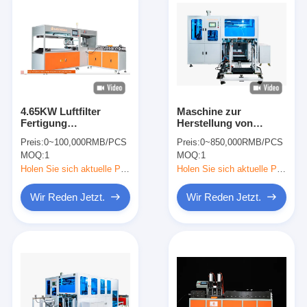
4.65KW Luftfilter
Maschine zur
Fertigung
Herstellung von
Innenrahmenmaschine
Luftfiltern mit
Preis:
0~100,000RMB/PCS
Preis:
0~850,000RMB/PCS
mit CE-Zertifizierung
automatisierten
MOQ:
1
MOQ:
1
Beutel- und
Nietenlösungen für die
Holen Sie sich aktuelle Preis
Holen Sie sich aktuelle Preis
Herstellung und
Konsistenz von
Wir Reden Jetzt.
Wir Reden Jetzt.
Filterbeuteln