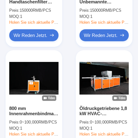
Handtaschenfilter
Unbemannte
Über uns
Innenrahmenformmaschine
Steuerung
Preis:
150000RMB/PCS
Preis:
150000RMB/PCS
220V 4,65KW
Außenrahmenformmaschi
MOQ:
1
MOQ:
1
380vV 4,7KW
Werksbesichtigung
Holen Sie sich aktuelle Preis
Holen Sie sich aktuelle Preis
Qualitätskontrolle
Wir Reden Jetzt.
Wir Reden Jetzt.
Kontakt mit uns
Neuigkeiten
Wir Reden Jetzt.
Luftfilter, der Maschine herstellt
800 mm
Öldruckgetriebene 1,8
Innenrahmenbindmaschine
kW HVAC-
Luftfilter-Produktionsmaschine
Erweiterter Typ
Luftfilterherstellungsmasc
Preis:
0~100,000RMB/PCS
Preis:
0~100,000RMB/PCS
Taschen-Filter, der Maschine herstellt
MOQ:
1
MOQ:
1
Holen Sie sich aktuelle Preis
Holen Sie sich aktuelle Preis