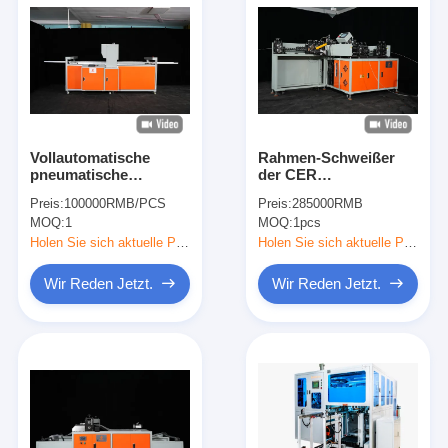
Vollautomatische
Rahmen-Schweißer
pneumatische
der CER
fünfköpfige
Bescheinigungs-
Preis:
100000RMB/PCS
Preis:
285000RMB
Filtermaschine für die
Niederspannungs-
MOQ:
1
MOQ:
1pcs
Pressbeutel
380V, elektrisches
Schweißgerät
Holen Sie sich aktuelle Preis
Holen Sie sich aktuelle Preis
Wir Reden Jetzt.
Wir Reden Jetzt.