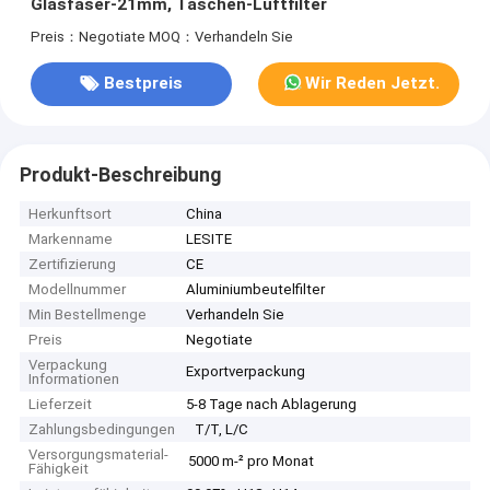
Glasfaser-21mm, Taschen-Luftfilter
Preis：Negotiate
MOQ：Verhandeln Sie
Bestpreis
Wir Reden Jetzt.
Produkt-Beschreibung
Herkunftsort
China
Markenname
LESITE
Zertifizierung
CE
Modellnummer
Aluminiumbeutelfilter
Min Bestellmenge
Verhandeln Sie
Preis
Negotiate
Verpackung
Exportverpackung
Informationen
Lieferzeit
5-8 Tage nach Ablagerung
Zahlungsbedingungen
T/T, L/C
Versorgungsmaterial-
5000 m-² pro Monat
Fähigkeit