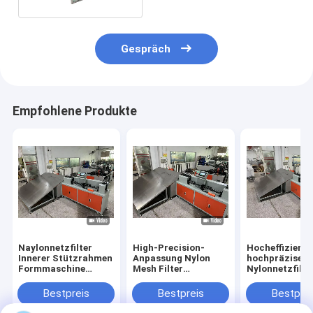
Gespräch
Empfohlene Produkte
Zu Hause
Naylonnetzfilter
High-Precision-
Hocheffiziente
Innerer Stützrahmen
Anpassung Nylon
hochpräzise
Produkte
Formmaschine
Mesh Filter
Nylonnetzfilte
Effizientes und
Innenstützungsrahmen
Innenstützra
intelligentes Formen
Formierung
Bestpreis
Bestpreis
Bestprei
Videos
Maschine