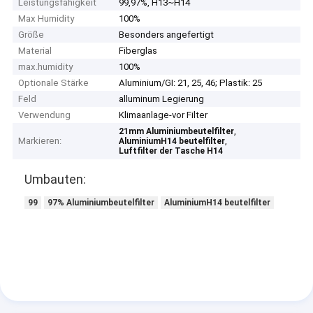
Leistungsfähigkeit
99,97%, H13~H14
Max Humidity
100%
Größe
Besonders angefertigt
Material
Fiberglas
max.humidity
100%
Optionale Stärke
Aluminium/GI: 21, 25, 46; Plastik: 25
Feld
alluminum Legierung
Verwendung
Klimaanlage-vor Filter
,
21mm Aluminiumbeutelfilter
Markieren:
,
AluminiumH14 beutelfilter
Luftfilter der Tasche H14
Umbauten:
99
97% Aluminiumbeutelfilter
AluminiumH14 beutelfilter