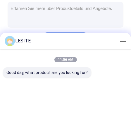
Automatische Nietmaschine
Halb automatische Nietmaschine
Rahmen-Schweißer
Fortsetzen
LESITE
Klimaanlage Hepa-Filter
Luftreinigerfilter
11:56 AM
Unsere Kategorien
Aluminiumbeutelfilter
Good day, what product are you looking for?
Staubbeutelfilter
Origami, der Maschine faltet
nähende Ultraschallmaschine
Luftfilter, der
Luftfilter-
Taschen-Filter
Luftfilter Rahmenmachmaschine
Maschine herstellt
Produktionsmaschine
Maschine herst