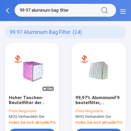
99 97 Aluminum Bag Filter
(24)
Hoher Taschen-
99,97% AluminiumF9
Beutelfilter der
beutelfilter,
Durchlässigkeits-
synthetische Faser-
Preis:
Negotiate
Preis:
Negotiate
99,97% lang
Filter für Klimaanlage
MOQ:
Verhandeln Sie
MOQ:
Verhandeln Sie
Berufsleben
Holen Sie sich aktuelle Preis
Holen Sie sich aktuelle Preis