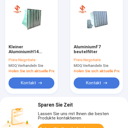
Kleiner
AluminiumF7
AluminiumH14
beutelfilter
beutelfilter der
Preis:
Negotiate
Preis:
Negotiate
Widerstand-
MOQ:
Verhandeln Sie
MOQ:
Verhandeln Sie
Glasfaser-21mm,
Taschen-Luftfilter
Holen Sie sich aktuelle Preis
Holen Sie sich aktuelle Preis
Kontakt
Kontakt
Sparen Sie Zeit
Lassen Sie uns mit Ihnen die besten
Produkte kontaktieren.