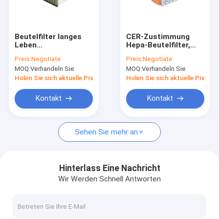
Über uns
Werksbesichtigung
Beutelfilter langes
CER-Zustimmung
Leben
Hepa-Beutelfilter,
Qualitätskontrolle
Formaldenhyde freier
Filter Hepa 14 für
Preis:
Negotiate
Preis:
Negotiate
Kleber-2.5mm Hepa
kleine Staub-Partikel
MOQ:
Verhandeln Sie
MOQ:
Verhandeln Sie
feuerbeständig
Kontakt mit uns
Holen Sie sich aktuelle Preis
Holen Sie sich aktuelle Preis
Neuigkeiten
Kontakt
Kontakt
Wir Reden Jetzt.
Sehen Sie mehr an
Luftfilter, der Maschine herstellt
Hinterlass Eine Nachricht
Wir Werden Schnell Antworten
Luftfilter-Produktionsmaschine
Taschen-Filter, der Maschine herstellt