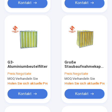
Kontakt
Kontakt
G3-
Große
Aluminiumbeutelfilter
Staubaufnahmekapazitä
H13 5μM Aluminum
Preis:
Negotiate
Preis:
Negotiate
Bag Filter gelb
MOQ:
Verhandeln Sie
MOQ:
Verhandeln Sie
Holen Sie sich aktuelle Preis
Holen Sie sich aktuelle Preis
Kontakt
Kontakt