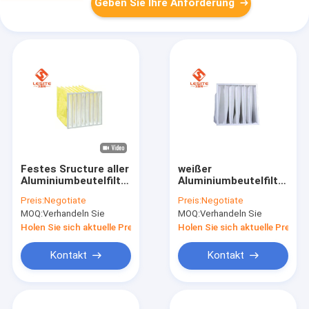
Geben Sie Ihre Anforderung
Festes Sructure aller
weißer
Aluminiumbeutelfilter
Aluminiumbeutelfilter
des Metallspant-
1micron F5, mittlerer
Preis:
Negotiate
Preis:
Negotiate
500mm, Filter Hepa
Leistungsfähigkeits-
MOQ:
Verhandeln Sie
MOQ:
Verhandeln Sie
14
Filter
Holen Sie sich aktuelle Preis
Holen Sie sich aktuelle Preis
Kontakt
Kontakt