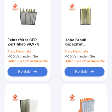
Feinstfilter CER
Hohe Staub-
Zertifikat-99,97%,
Kapazität
wahrer Hepa-Filter
waschbarer Hepa-
Preis:
Negotiate
Preis:
Negotiate
Beutelfilter für
MOQ:
Verhandeln Sie
MOQ:
Verhandeln Sie
zentrale Klimaanlage
Holen Sie sich aktuelle Preis
Holen Sie sich aktuelle Preis
Kontakt
Kontakt
Zu Hause
Produkte
Videos