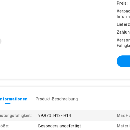
Preis:
Verpa
Inform
Lieferz
Zahlun
Versor
Fähigke
informationen
Produkt-Beschreibung
istungsfähigkeit:
99,97%, H13~H14
Max Hu
röße:
Besonders angefertigt
Materi