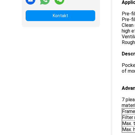
Appli
Pre-fi
Kontakt
Pre-fi
Clean 
high e
Ventil
Rough 
Descr
Pocket
of mor
Adva
7 plea
mater
Fram
Filte
Max. 
Max. 