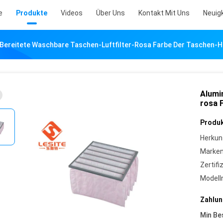
e
Produkte
Videos
Über Uns
Kontakt Mit Uns
Neuig
Bereitete Waschbare Taschen-Luftfilter-Rosa Farbe Der Taschen-H
Alumi
rosa 
Produk
Herkun
Marke
Zertifi
Model
Zahlun
Min Be