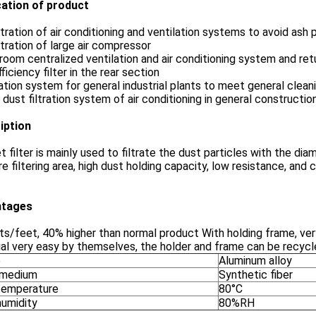
cation of product
ltration of air conditioning and ventilation systems to avoid ash 
ltration of large air compressor
room centralized ventilation and air conditioning system and retur
fficiency filter in the rear section
ation system for general industrial plants to meet general cleani
dust filtration system of air conditioning in general construction
iption
 filter is mainly used to filtrate the dust particles with the d
e filtering area, high dust holding capacity, low resistance, an
ntages
ts/feet, 40% higher than normal product With holding frame, ve
ial very easy by themselves, the holder and frame can be recy
e
Aluminum alloy
r medium
Synthetic fiber
temperature
80°C
humidity
80%RH