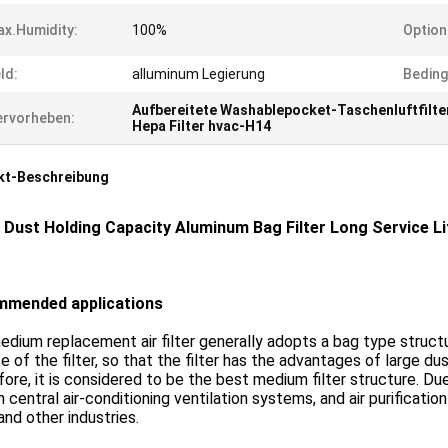
x.humidity:
100%
Option
ld:
alluminum Legierung
Beding
Aufbereitete Washablepocket-Taschenluftfilte
rvorheben:
Hepa Filter hvac-H14
kt-Beschreibung
 Dust Holding Capacity Aluminum Bag Filter Long Service Lif
mended applications
dium replacement air filter generally adopts a bag type struct
e of the filter, so that the filter has the advantages of large d
ore, it is considered to be the best medium filter structure. Du
n central air-conditioning ventilation systems, and air purification
and other industries.