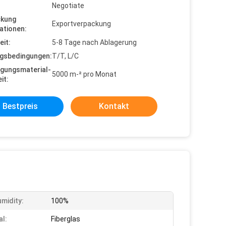
Negotiate
ckung
Exportverpackung
ationen:
eit:
5-8 Tage nach Ablagerung
gsbedingungen:
T/T, L/C
gungsmaterial-
5000 m-² pro Monat
it:
Bestpreis
Kontakt
midity:
100%
al:
Fiberglas