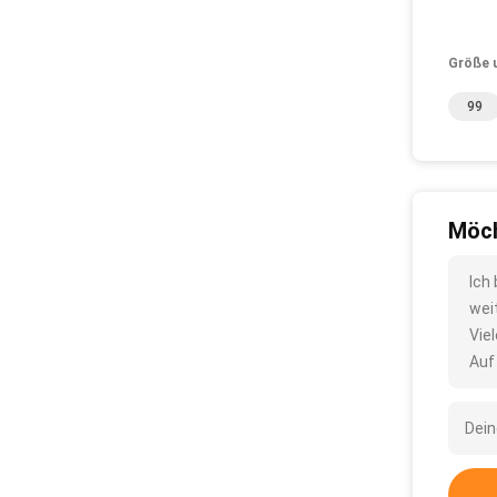
Größe 
99
Möch
Ich
wei
Vie
Auf