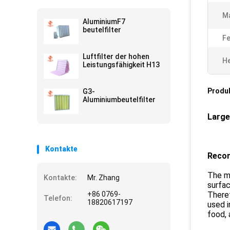
Ma
AluminiumF7
beutelfilter
Fe
Luftfilter der hohen
He
Leistungsfähigkeit H13
Produ
G3-
Aluminiumbeutelfilter
Large
Kontakte
Recom
The me
Kontakte:
Mr. Zhang
surfac
+86 0769-
Theref
Telefon:
18820617197
used i
food, 