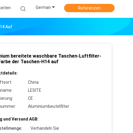
German
keiten
Referenzen
14 Auf
nium bereitete waschbare Taschen-Luftfilter-
Farbe der Taschen-H14 auf
tdetails:
ftsort:
China
nname:
LESITE
zierung:
CE
lnummer:
Aluminiumbeutelfilter
g und Versand AGB:
stellmenge:
Verhandeln Sie