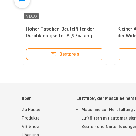
Hoher Taschen-Beutelfilter der
Kleiner 
lb
Durchlässigkeits-99,97% lang
der Wid
Berufsleben
Taschen-
Bestpreis
über
Luftfilter, der Maschine herst
Zu Hause
Maschine zur Herstellung 
Produkte
Luftfiltern mit automatisie
VR-Show
Beutel- und Nietenlösungen
Über uns
die Herstellung und Konsis