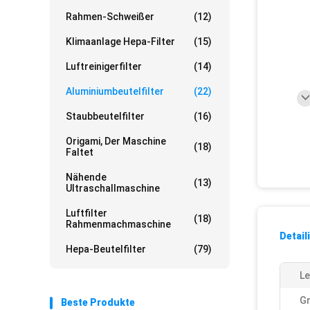
Rahmen-Schweißer
(12)
Klimaanlage Hepa-Filter
(15)
Luftreinigerfilter
(14)
Aluminiumbeutelfilter
(22)
Staubbeutelfilter
(16)
Origami, Der Maschine
(18)
Faltet
Nähende
(13)
Ultraschallmaschine
Luftfilter
(18)
Rahmenmachmaschine
Detail
Hepa-Beutelfilter
(79)
Le
G
Beste Produkte