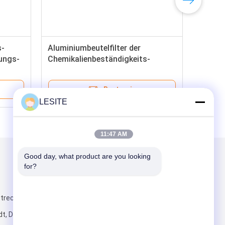
s-
Aluminiumbeutelfilter der
ungs-
Chemikalienbeständigkeits-
niedriger Hygroskopizitäts-H11
Bestpreis
LESITE
11:47 AM
Good day, what product are you looking 
Mailen Sie uns
for?
recke, Hanxi,
t, Dongguan-