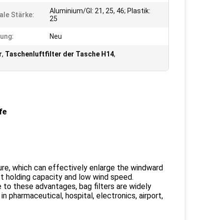
Aluminium/GI: 21, 25, 46; Plastik:
ale Stärke:
25
ung:
Neu
r
,
Taschenluftfilter der Tasche H14
,
e ​
ure, which can effectively enlarge the windward
ust holding capacity and low wind speed.
e to these advantages, bag filters are widely
 in pharmaceutical, hospital, electronics, airport,