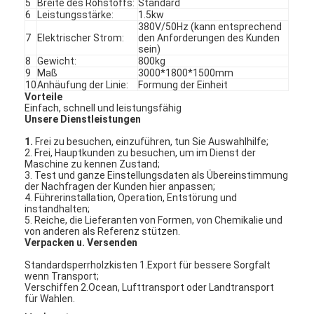
5
Breite des Rohstoffs:
Standard
6
Leistungsstärke:
1.5kw
380V/50Hz (kann entsprechend
7
Elektrischer Strom:
den Anforderungen des Kunden
sein)
8
Gewicht:
800kg
9
Maß
3000*1800*1500mm
10
Anhäufung der Linie:
Formung der Einheit
Vorteile
Einfach, schnell und leistungsfähig
Unsere Dienstleistungen
1.
Frei zu besuchen, einzuführen, tun Sie Auswahlhilfe;
2. Frei, Hauptkunden zu besuchen, um im Dienst der
Maschine zu kennen Zustand;
3. Test und ganze Einstellungsdaten als Übereinstimmung
der Nachfragen der Kunden hier anpassen;
4. Führerinstallation, Operation, Entstörung und
instandhalten;
5. Reiche, die Lieferanten von Formen, von Chemikalie und
von anderen als Referenz stützen.
Verpacken u. Versenden
Standardsperrholzkisten 1.Export für bessere Sorgfalt
wenn Transport;
Verschiffen 2.Ocean, Lufttransport oder Landtransport
für Wahlen.