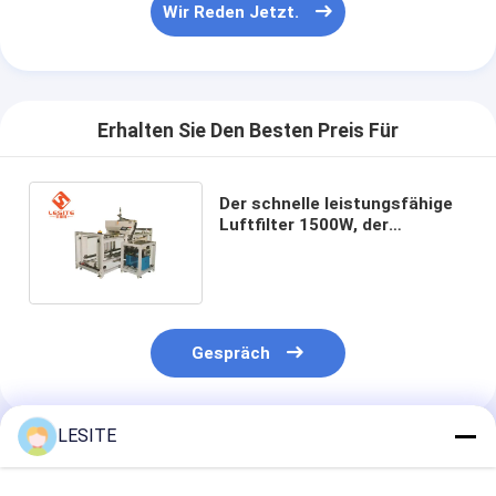
Wir Reden Jetzt.
Über uns
Werksbesichtigung
Qualitätskontrolle
Erhalten Sie Den Besten Preis Für
Kontakt mit uns
Der schnelle leistungsfähige
Neuigkeiten
Luftfilter 1500W, der
Maschine herstellt, filtern vor
Wir Reden Jetzt.
die Herstellung der Maschine
Gespräch
Luftfilter, der Maschine herstellt
Luftfilter-Produktionsmaschine
LESITE
Empfohlene Produkte
Taschen-Filter, der Maschine herstellt