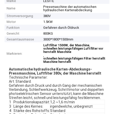
Marke
LESITE
Pressmaschine der automatischen
Name
hydraulischen Kartenabdeckung
Stromversorgung
380V
Motor
1.5KW
Funktion
Gefahren durch Öldruck
Gewicht
800KG
Gesamtausmasse
3000*1800*1500mm
,
,
Luftfilter 1500W
der Maschine
schnellen leistungsfähigen Luftfilter vor
herstellt Maschine
Markieren:
,
schnellen leistungsfähigen Filter herstellt
Maschine herstellt
Automatische hydraulische Karten-Abdeckungs-
Pressmaschine, Luftfilter 380v, der Maschine herstellt
Technische Parameter:
Art: Standard.
Gefahren durch Druck und durch Gang der mechanischen
Verbindung, Schleifwerkzeug, Schrittmotor und doppelten
photoelektrischen Sensor unterstützt, kann die Maschine
Streifen leicht, schnell und leistungsfähig festklemmen.
1
Produktionskapazität:
1,2 ~1,6 m/min
3
Länge des Kernes:
irgendwelche, unbegrenzt
4
Stärke des Rohstoffs:
Standard