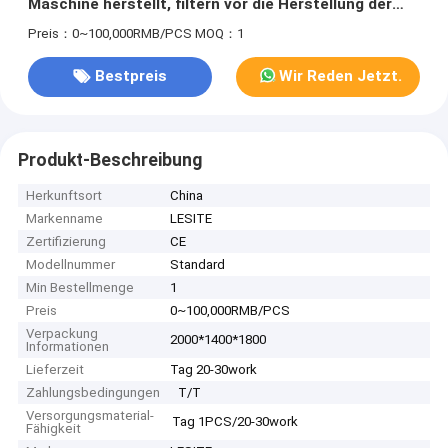
Maschine herstellt, filtern vor die Herstellung der
Maschine
Preis：0~100,000RMB/PCS
MOQ：1
Bestpreis
Wir Reden Jetzt.
Produkt-Beschreibung
Herkunftsort
China
Markenname
LESITE
Zertifizierung
CE
Modellnummer
Standard
Min Bestellmenge
1
Preis
0~100,000RMB/PCS
Verpackung
2000*1400*1800
Informationen
Lieferzeit
Tag 20-30work
Zahlungsbedingungen
T/T
Versorgungsmaterial-
Tag 1PCS/20-30work
Fähigkeit