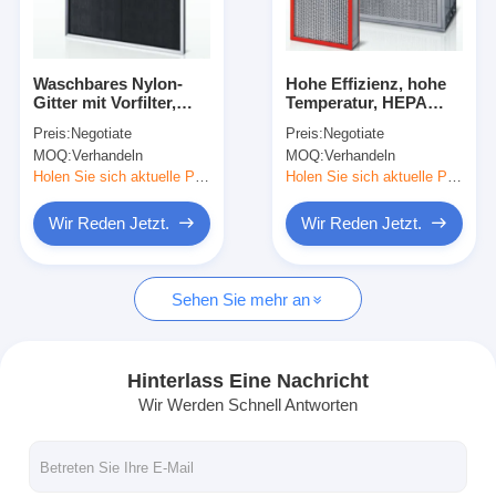
Über uns
Werksbesichtigung
Waschbares Nylon-
Hohe Effizienz, hohe
Gitter mit Vorfilter,
Temperatur, HEPA
Qualitätskontrolle
hochtemperaturbeständig
Filter, hohe
Preis:
Negotiate
Preis:
Negotiate
und
Temperaturbeständigkeit,
MOQ:
Verhandeln
MOQ:
Verhandeln
feuchtigkeitsbeständig
hohe Effizienz
Kontakt mit uns
Holen Sie sich aktuelle Preis
Holen Sie sich aktuelle Preis
Neuigkeiten
Wir Reden Jetzt.
Wir Reden Jetzt.
Wir Reden Jetzt.
Sehen Sie mehr an
Luftfilter, der Maschine herstellt
Hinterlass Eine Nachricht
Wir Werden Schnell Antworten
Luftfilter-Produktionsmaschine
Taschen-Filter, der Maschine herstellt