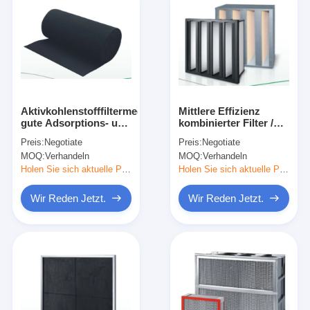
Aktivkohlenstofffiltermedien
Mittlere Effizienz
gute Adsorptions- und
kombinierter Filter /
Staubabfangleistung
HEPA-
Preis:
Negotiate
Preis:
Negotiate
Kombinationsfilter
MOQ:
Verhandeln
MOQ:
Verhandeln
Erweiterbare
Filtrationsfläche
Holen Sie sich aktuelle Preis
Holen Sie sich aktuelle Preis
Wir Reden Jetzt.
Wir Reden Jetzt.
Zu Hause
Produkte
Videos