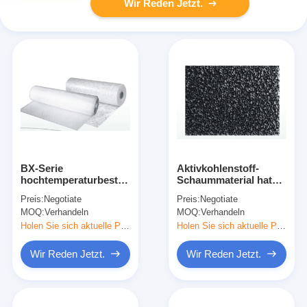
Wir Reden Jetzt.
BX-Serie
Aktivkohlenstoff-
hochtemperaturbeständige
Schaummaterial hat
Glasfaser-
gute Festigkeit und
Preis:
Negotiate
Preis:
Negotiate
Flammhemmende
geringe
MOQ:
Verhandeln
MOQ:
Verhandeln
Filtermedien
Luftwiderstandsfähigkeit
Holen Sie sich aktuelle Preis
Holen Sie sich aktuelle Preis
Wir Reden Jetzt.
Wir Reden Jetzt.