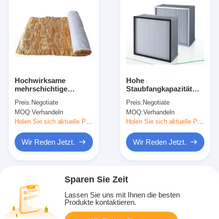
Hochwirksame
Hohe
mehrschichtige
Staubfangkapazität
Rasterfarbe Nebel
Tiefplatten-HEPA-
Preis:
Negotiate
Preis:
Negotiate
Filterpapier
Filter Guter Luftstrom
MOQ:
Verhandeln
MOQ:
Verhandeln
Feuerhemmer
DurchdringungEinheitlichk
Antistatisch
Holen Sie sich aktuelle Preis
Holen Sie sich aktuelle Preis
Wir Reden Jetzt.
Wir Reden Jetzt.
Sparen Sie Zeit
Lassen Sie uns mit Ihnen die besten
Produkte kontaktieren.