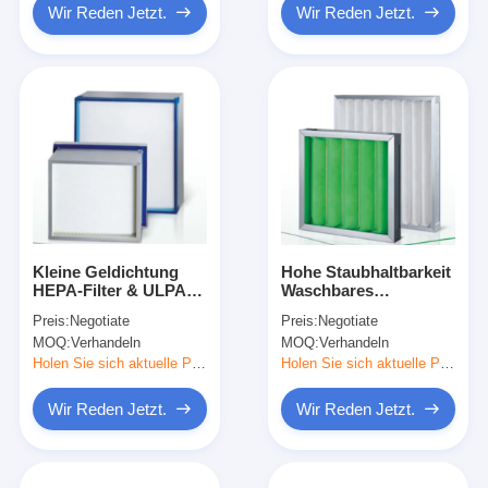
Wir Reden Jetzt.
Wir Reden Jetzt.
Kleine Geldichtung
Hohe Staubhaltbarkeit
HEPA-Filter & ULPA-
Waschbares
Filter Große
Plättchenvorfilter
Preis:
Negotiate
Preis:
Negotiate
Filterfläche
Niedriger Widerstand
MOQ:
Verhandeln
MOQ:
Verhandeln
Langlebigkeit
Holen Sie sich aktuelle Preis
Holen Sie sich aktuelle Preis
Wir Reden Jetzt.
Wir Reden Jetzt.