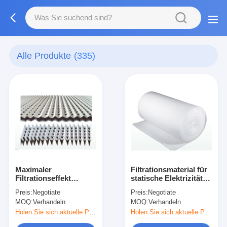
Alle Produkte
(335)
Maximaler
Filtrationsmaterial für
Filtrationseffekt
statische Elektrizität
Filterpapier vom Typ V
der HC-Serie mit
Preis:
Negotiate
Preis:
Negotiate
Niederdruckabfall
MOQ:
Verhandeln
MOQ:
Verhandeln
Holen Sie sich aktuelle Preis
Holen Sie sich aktuelle Preis