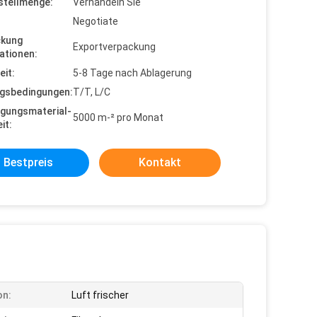
stellmenge:
Verhandeln Sie
Negotiate
ckung
Exportverpackung
ationen:
eit:
5-8 Tage nach Ablagerung
gsbedingungen:
T/T, L/C
gungsmaterial-
5000 m-² pro Monat
it:
Bestpreis
Kontakt
on:
Luft frischer