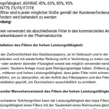
ungsfähigkeit: ASHRAE 45%, 65%, 85%, 95%
 EN779, F5/F6/F7/F8
filter sind in jeder möglicher Größe gemäß der Kundenanforder
fordert wird behandelt zu werden
ndung:
ein verwendet als abschließende Filter in den kommerziellen An
ankenhäusern in der Pharmaindustrie.
stallation des Filters der hohen Leistungsfähigkeit:
e der Zerbrechlichkeit des Glasfaserpapiers, so im Gebrauch und in der 
tänden und mit wiederholter Reibung nicht in Verbindung zu treten zwei
 oder anderer ätzender Flüssigkeit soweit wie möglich verwendet wer
lussen. Saubere Anlage muss gute Reinigungsanlage haben. Drittens g
 mittleren und hohen Leistungsfähigkeit, dass jeder Filter nicht schwere
führt, um zu überprüfen, ob der Auftritt des Filterpapiers und des Filt
stallation geprüft, um Durchsickern ausschließlich zu ermitteln.
sunder Menschenverstand des Filters der hohen Leistungsfähigke
rschiedene Teilchengrößen kann die Leistungsfähigkeit des hepa Filters
istungsfähigkeit eines Filters mit der Sauberkeit eines Reinraumes glei