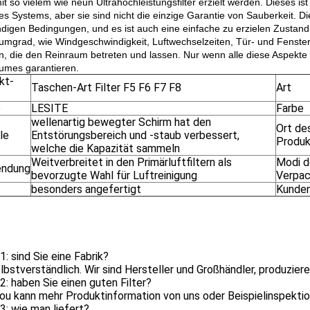
t so vielem wie neun Ultrahochleistungsfilter erzielt werden. Dieses ist
s Systems, aber sie sind nicht die einzige Garantie von Sauberkeit. Die
digen Bedingungen, und es ist auch eine einfache zu erzielen Zustand.
umgrad, wie Windgeschwindigkeit, Luftwechselzeiten, Tür- und Fenst
en, die den Reinraum betreten und lassen. Nur wenn alle diese Aspekte
umes garantieren.
kt-
Taschen-Art Filter F5 F6 F7 F8
Art
e
LESITE
Farbe
wellenartig bewegter Schirm hat den
Ort de
le
Entstörungsbereich und -staub verbessert,
Produ
welche die Kapazität sammeln
Weitverbreitet in den Primärluftfiltern als
Modi d
endung
bevorzugte Wahl für Luftreinigung
Verpa
besonders angefertigt
Kunden
1: sind Sie eine Fabrik?
elbstverständlich. Wir sind Hersteller und Großhändler, produzie
2: haben Sie einen guten Filter?
You kann mehr Produktinformation von uns oder Beispielinspektio
3: wie man liefert?