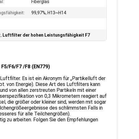
al:
Fiberglas
ngsfähigkeit:
99,97%, H13~H14
r
,
Luftfilter der hohen Leistungsfähigkeit F7
t F5/F6/F7 /F8 (EN779)
ftfilter. Es ist ein Akronym für „Partikelluft der
Abt. von Energie). Diese Art des Luftfilters kann
nd von allen zerstreuten Partikeln mit einer
erspezifikation von 0,3 Mikrometern reagiert auf
l, die größer oder kleiner sind, werden mit sogar
ilchengrößeergebnisse des schlimmsten Falls in
seres für alle Teilchengrößen).
chtig zu arbeiten. Folgen Sie den Empfehlungen