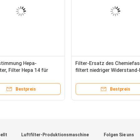
stimmung Hepa-
Filter-Ersatz des Chemiefas
ter, Filter Hepa 14 für
filtert niedriger Widerstand
taub-Partikel
Hepa, Hepa-Medien
Bestpreis
Bestpreis
ellt
Luftfilter-Produktionsmaschine
Folgen Sie uns