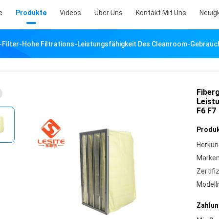
e
Produkte
Videos
Über Uns
Kontakt Mit Uns
Neuig
-Filter-Hohe Filtrations-Leistungsfähigkeit Des Cleanroom-Gebrauc
Fiberg
Leist
F6 F7
Produk
Herkun
Marke
Zertifi
Model
Zahlun