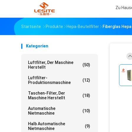
Zu Haus
Startseite
Produkte
Hepa-Beutelfilter
Fiberglas Hepa
Kategorien
Luftfilter, Der Maschine
(50)
Herstellt
Luftfilter-
(12)
Produktionsmaschine
Taschen-Filter, Der
(18)
Maschine Herstellt
Automatische
(10)
Nietmaschine
Halb Automatische
(9)
Nietmaschine