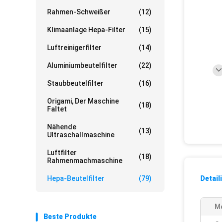
Rahmen-Schweißer
(12)
Klimaanlage Hepa-Filter
(15)
Luftreinigerfilter
(14)
Aluminiumbeutelfilter
(22)
Staubbeutelfilter
(16)
Origami, Der Maschine
(18)
Faltet
Nähende
(13)
Ultraschallmaschine
Luftfilter
(18)
Rahmenmachmaschine
Hepa-Beutelfilter
(79)
Detail
Me
Beste Produkte