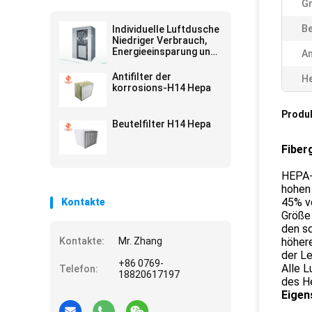
G
Be
Individuelle Luftdusche
Niedriger Verbrauch,
Energieeinsparung und
A
bequeme Wartung
Antifilter der
He
korrosions-H14 Hepa
Produ
Beutelfilter H14 Hepa
Fiber
HEPA-L
hohen 
45% vo
Kontakte
Größe 
den sc
Kontakte:
Mr. Zhang
höher
der L
+86 0769-
Alle L
Telefon:
18820617197
des He
Eigen