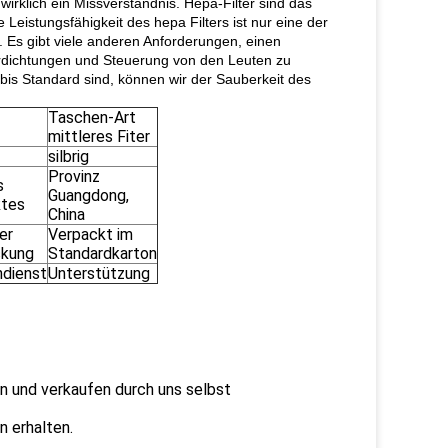
 wirklich ein Missverständnis. Hepa-Filter sind das
 Leistungsfähigkeit des hepa Filters ist nur eine der
 Es gibt viele anderen Anforderungen, einen
erdichtungen und Steuerung von den Leuten zu
 bis Standard sind, können wir der Sauberkeit des
Taschen-Art
mittleres Fiter
silbrig
Provinz
s
Guangdong,
ktes
China
er
Verpackt im
ckung
Standardkarton
dienst
Unterstützung
ren und verkaufen durch uns selbst
n erhalten.