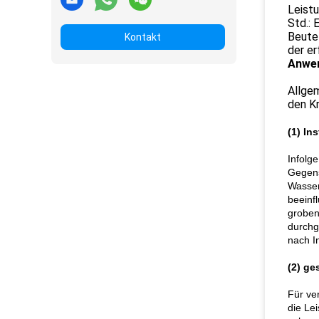
Leist
Std.:
Beutel
Kontakt
der er
Anwe
Allgem
den Kr
(1) In
Infolg
Gegens
Wasser
beeinf
groben,
durchge
nach In
(2) ge
Für ve
die Le