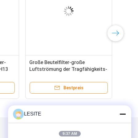
er-
Große Beutelfilter-große
-H13
Luftströmung der Tragfähigkeits-
Unternehmen-Struktur-F5 Hepa
Bestpreis
LESITE
Mailen Sie uns
9:37 AM