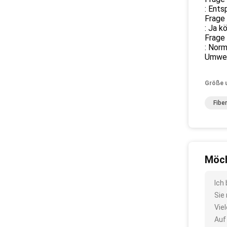
: Ents
Frage
: Ja k
Frage 
: Norm
Umwel
Größe 
Fibe
Möch
Ich
Sie
Vie
Auf