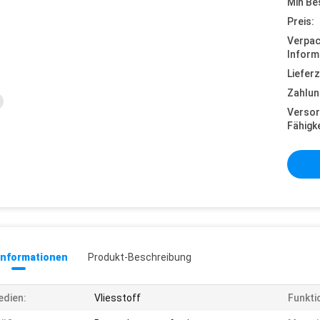
Min Be
Preis:
Verpa
Inform
Lieferz
Zahlun
Versor
Fähigke
informationen
Produkt-Beschreibung
dien:
Vliesstoff
Funkti