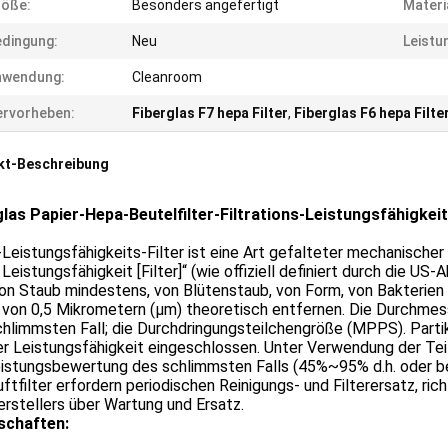
röße:
Besonders angefertigt
Materi
dingung:
Neu
Leistu
nwendung:
Cleanroom
rvorheben:
Fiberglas F7 hepa Filter
,
Fiberglas F6 hepa Filte
kt-Beschreibung
glas Papier-Hepa-Beutelfilter-Filtrations-Leistungsfähigkei
eistungsfähigkeits-Filter ist eine Art gefalteter mechanischer Lu
Leistungsfähigkeit [Filter]“ (wie offiziell definiert durch die US-
n Staub mindestens, von Blütenstaub, von Form, von Bakterien u
von 0,5 Mikrometern (µm) theoretisch entfernen. Die Durchmess
hlimmsten Fall; die Durchdringungsteilchengröße (MPPS). Partike
er Leistungsfähigkeit eingeschlossen. Unter Verwendung der Te
eistungsbewertung des schlimmsten Falls (45%~95% d.h. oder bes
uftfilter erfordern periodischen Reinigungs- und Filterersatz, ri
rstellers über Wartung und Ersatz.
schaften: