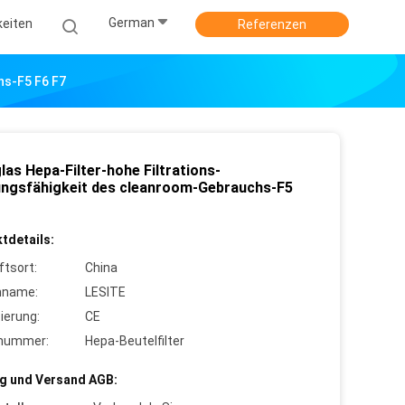
German
keiten
Referenzen
hs-F5 F6 F7
las Hepa-Filter-hohe Filtrations-
ungsfähigkeit des cleanroom-Gebrauchs-F5
tdetails:
ftsort:
China
nname:
LESITE
zierung:
CE
lnummer:
Hepa-Beutelfilter
g und Versand AGB: