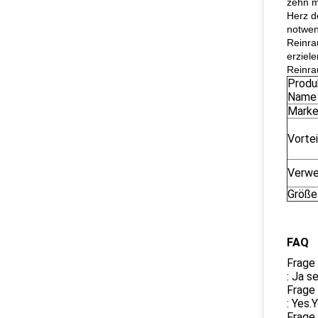
zehn mi
Herz de
notwen
Reinra
erziel
Reinra
Produ
Name
Mark
Vortei
Verw
Größe
FAQ
Frage 
: Ja s
Frage 
: Yes.
Frage 