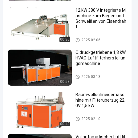
12 kW 380 V integrierte M
aschine zum Biegen und
Schweißen von Eisendrah
t
Luftfilter, der Maschine herstell
00:30
2025-02-06
t
Öldruckgetriebene 1,8 kW
HVAC-Luftfilterherstellun
gsmaschine
Luftfilter, der Maschine herstell
2026-03-13
t
00:53
Baumwollschneidemasc
hine mit Filterüberzug 22
0V 1,5 kW
Luftfilter, der Maschine herstell
2025-02-10
t
00:42
Vollautomatischer Luftfil