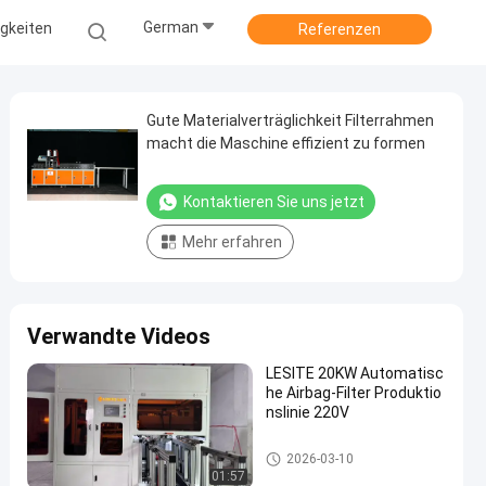
German
gkeiten
Referenzen
Gute Materialverträglichkeit Filterrahmen
macht die Maschine effizient zu formen
Kontaktieren Sie uns jetzt
Mehr erfahren
Verwandte Videos
LESITE 20KW Automatisc
he Airbag-Filter Produktio
nslinie 220V
Luftfilter, der Maschine herstell
2026-03-10
t
01:57