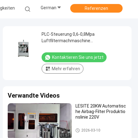
German
gkeiten
Referenzen
PLC-Steuerung 0,6-0,8Mpa
Luftfiltermachmaschine
3000*1500*1800mm
Kontaktieren Sie uns jetzt
Mehr erfahren
Verwandte Videos
LESITE 20KW Automatisc
he Airbag-Filter Produktio
nslinie 220V
Luftfilter, der Maschine herstell
2026-03-10
t
01:57