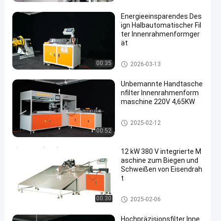
Energieeinsparendes Des
ign Halbautomatischer Fil
ter Innenrahmenformger
ät
Luftfilter, der Maschine herstell
00:35
2026-03-13
t
Unbemannte Handtasche
nfilter Innenrahmenform
maschine 220V 4,65KW
Luftfilter, der Maschine herstell
2025-02-12
t
00:52
12 kW 380 V integrierte M
aschine zum Biegen und
Schweißen von Eisendrah
t
Luftfilter, der Maschine herstell
00:30
2025-02-06
t
Hochpräzisionsfilter Inne