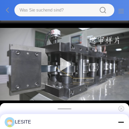
Taschenfilter Innenrahmenformmaschine
LESITE
Hochpräzision Niedriger Energieverbrauch