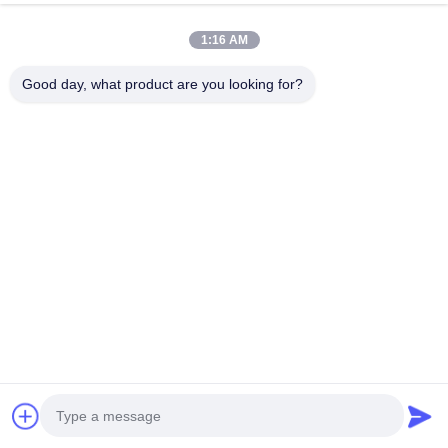
Wir Reden Jetzt.
Send Inquiry
1:16 AM
#
Produktionsmaschine Des Filters 6.5pa
Good day, what product are you looking for?
#
Innere Rahmenschwergängigkeits-Filterproduktionsmaschine
#
Luftfilter Des Autos 6.5pa
Luftfilter, der Maschine herstellt
2026-03-13
641 Ansichten
Bagfilter-Innenrahmen-Formmaschine Hochpräzises und energiesparendes
Design Die Bagfilter-Innenrahmen-Formmaschine ist ein Gerät, das speziell
zur Herstellung des Innenrahmens von Bagfiltern verwendet ...
Mehr anzeigen
Besuchernachrichten
HINTERLASSEN SIE EINE NACHRICHT
Noch keine öffentlichen Kommentare