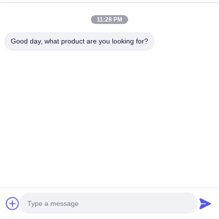
Wir Reden Jetzt.
Send Inquiry
11:28 PM
#
Produktionsmaschine Des Filters 6.5pa
Good day, what product are you looking for?
#
Innere Rahmenschwergängigkeits-Filterproduktionsmaschine
#
Luftfilter Des Autos 6.5pa
Luftfilter, der Maschine herstellt
2026-03-13
181 Ansichten
Beschreibung des Produkts: Die Luftfilterherstellungsmaschine ist eine
fortschrittliche Luftfilterproduktionsmaschine, die zur Herstellung
hochwertiger Luftfilter mit nicht gewebtem Stoff entwickelt ...
Mehr anzeigen
Besuchernachrichten
HINTERLASSEN SIE EINE NACHRICHT
Noch keine öffentlichen Kommentare