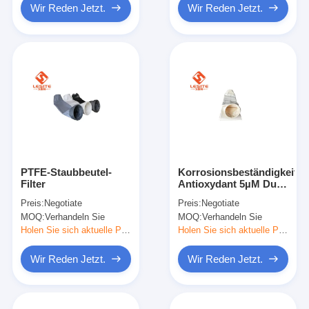
Wir Reden Jetzt.
Wir Reden Jetzt.
PTFE-Staubbeutel-
Korrosionsbeständigkeits-
Filter
Antioxydant 5µM Dust
Bag Filter, Beutelfilter-
Preis:
Negotiate
Preis:
Negotiate
Staub-Sammler
MOQ:
Verhandeln Sie
MOQ:
Verhandeln Sie
Holen Sie sich aktuelle Preis
Holen Sie sich aktuelle Preis
Wir Reden Jetzt.
Wir Reden Jetzt.