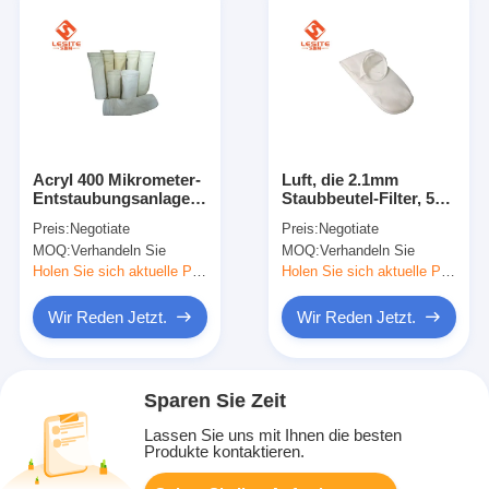
Acryl 400 Mikrometer-
Luft, die 2.1mm
Entstaubungsanlage-
Staubbeutel-Filter, 5
Filtertüten für
Mikrometer-Staub-
Preis:
Negotiate
Preis:
Negotiate
Kunststoffindustrie
Kollektor-Tasche
MOQ:
Verhandeln Sie
MOQ:
Verhandeln Sie
reinigt
Holen Sie sich aktuelle Preis
Holen Sie sich aktuelle Preis
Wir Reden Jetzt.
Wir Reden Jetzt.
Sparen Sie Zeit
Lassen Sie uns mit Ihnen die besten
Produkte kontaktieren.