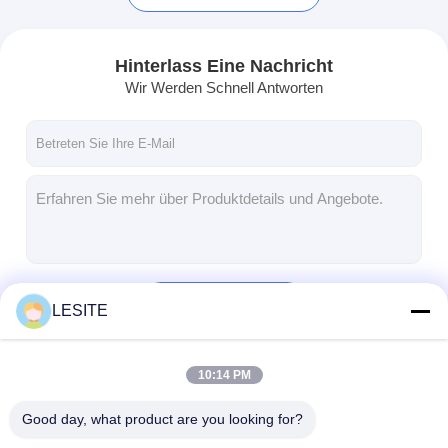
Hinterlass Eine Nachricht
Wir Werden Schnell Antworten
Fortsetzen
LESITE
Zu Hause
10:14 PM
Produkte
Unsere Kategorien
Good day, what product are you looking for?
Videos