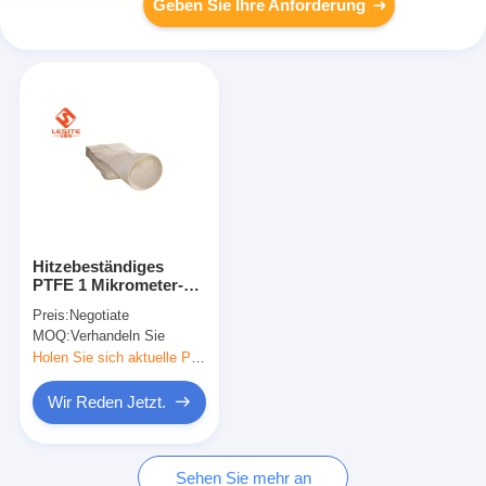
Geben Sie Ihre Anforderung
Hitzebeständiges
PTFE 1 Mikrometer-
Staub-Kollektor-
Preis:
Negotiate
Tasche für
MOQ:
Verhandeln Sie
Stahlindustrie
Holen Sie sich aktuelle Preis
Wir Reden Jetzt.
Sehen Sie mehr an