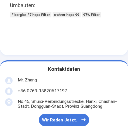
Umbauten:
Fiberglas F7 hepa Filter
wahrer hepa 99
97% Filter
Kontaktdaten
Mr. Zhang
+86 0769-18820617197
Zu Hause
No.45, Shuixi-Verbindungsstrecke, Hanxi, Chashan-
Stadt, Dongguan-Stadt, Provinz Guangdong
Produkte
Wir Reden Jetzt.
Videos