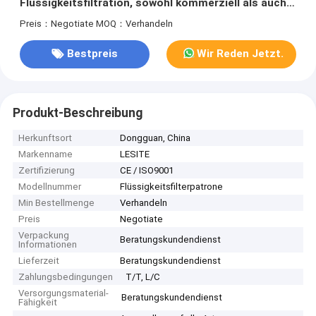
Flüssigkeitsfiltration, sowohl kommerziell als auch
industriell
Preis：Negotiate
MOQ：Verhandeln
Bestpreis
Wir Reden Jetzt.
Produkt-Beschreibung
Herkunftsort
Dongguan, China
Markenname
LESITE
Zertifizierung
CE / ISO9001
Modellnummer
Flüssigkeitsfilterpatrone
Min Bestellmenge
Verhandeln
Preis
Negotiate
Verpackung
Beratungskundendienst
Informationen
Lieferzeit
Beratungskundendienst
Zahlungsbedingungen
T/T, L/C
Versorgungsmaterial-
Beratungskundendienst
Fähigkeit