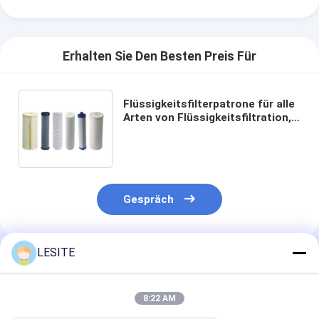
Über uns
Werksbesichtigung
Erhalten Sie Den Besten Preis Für
Qualitätskontrolle
Flüssigkeitsfilterpatrone für alle
Kontakt mit uns
Arten von Flüssigkeitsfiltration,
sowohl kommerziell als auch
Neuigkeiten
industriell
Wir Reden Jetzt.
Gespräch
Luftfilter, der Maschine herstellt
LESITE
Empfohlene Produkte
Luftfilter-Produktionsmaschine
Taschen-Filter, der Maschine herstellt
8:22 AM