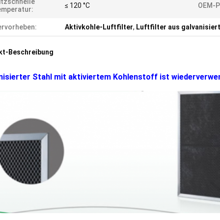
itzschnelle
≤ 120 °C
OEM-P
emperatur:
rvorheben:
Aktivkohle-Luftfilter
,
Luftfilter aus galvanisier
kt-Beschreibung
nisierter Stahl mit aktiviertem Kohlenstoff ist wiederverwe