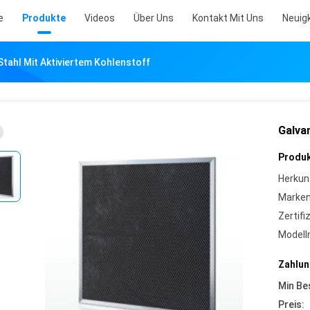
e
Produkte
Videos
Über Uns
Kontakt Mit Uns
Neuig
Stahl Mit Aktiviertem Kohlenstoff
Galvan
Produk
Herkun
Marke
Zertifi
Model
Zahlun
Min Be
Preis: