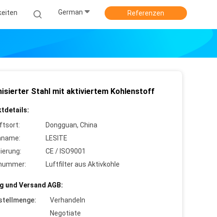
German
keiten
Referenzen
isierter Stahl mit aktiviertem Kohlenstoff
tdetails:
ftsort:
Dongguan, China
nname:
LESITE
zierung:
CE / ISO9001
lnummer:
Luftfilter aus Aktivkohle
g und Versand AGB:
stellmenge:
Verhandeln
Negotiate