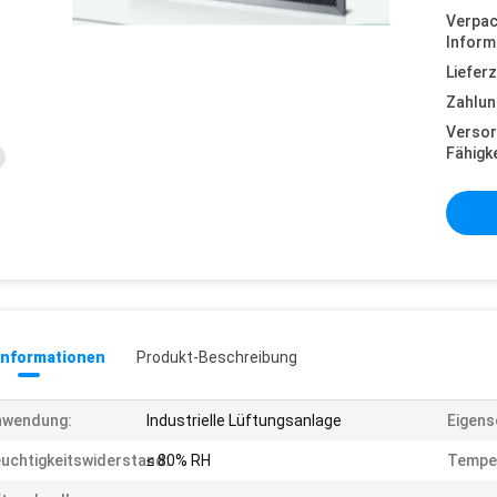
Verpa
Inform
Lieferz
Zahlun
Versor
Fähigke
informationen
Produkt-Beschreibung
nwendung:
Industrielle Lüftungsanlage
Eigens
uchtigkeitswiderstand:
≤ 80% RH
Tempe