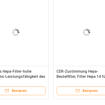
s Hepa-Filter-hohe
CER-Zustimmung Hepa-
ons-Leistungsfähigkeit des
Beutelfilter, Filter Hepa 14 f
om-Gebrauchs-F5 F6 F7
kleine Staub-Partikel
Bestpreis
Bestpreis