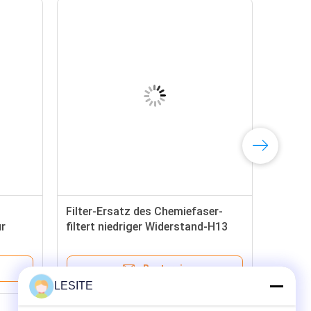
Filter-Ersatz des Chemiefaser-
ür
filtert niedriger Widerstand-H13
Hepa, Hepa-Medien
Bestpreis
LESITE