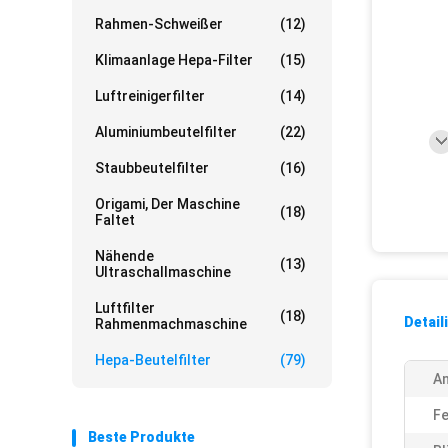
Rahmen-Schweißer
(12)
Klimaanlage Hepa-Filter
(15)
Luftreinigerfilter
(14)
Aluminiumbeutelfilter
(22)
Staubbeutelfilter
(16)
Origami, Der Maschine
(18)
Faltet
Nähende
(13)
Ultraschallmaschine
Luftfilter
(18)
Detail
Rahmenmachmaschine
Hepa-Beutelfilter
(79)
A
Fe
Beste Produkte