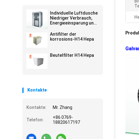
Bl
T
Individuelle Luftdusche
He
Niedriger Verbrauch,
Energieeinsparung und
bequeme Wartung
Produ
Antifilter der
korrosions-H14 Hepa
Galva
Beutelfilter H14 Hepa
Kontakte
Kontakte:
Mr. Zhang
+86 0769-
Telefon:
18820617197