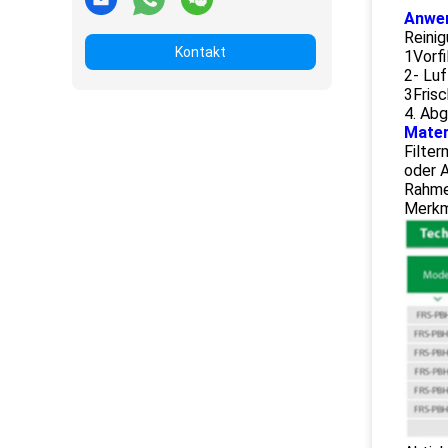
Anwe
Reinig
Kontakt
1Vorfi
2- Luf
3Frisc
4. Abg
Mater
Filter
oder A
Rahmen
Merkm