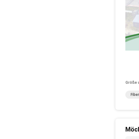
Größe 
Fibe
Möch