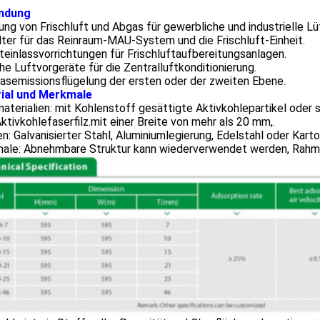
ndung
ung von Frischluft und Abgas für gewerbliche und industrielle L
lter für das Reinraum-MAU-System und die Frischluft-Einheit.
teinlassvorrichtungen für Frischluftaufbereitungsanlagen.
he Luftvorgeräte für die Zentralluftkonditionierung.
asemissionsflügelung der ersten oder der zweiten Ebene.
ial und Merkmale
materialien: mit Kohlenstoff gesättigte Aktivkohlepartikel ode
ktivkohlefaserfilz.mit einer Breite von mehr als 20 mm,.
: Galvanisierter Stahl, Aluminiumlegierung, Edelstahl oder Karto
ale: Abnehmbare Struktur kann wiederverwendet werden, Rahme