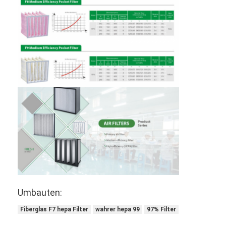
Über uns
Werksbesichtigung
Qualitätskontrolle
Kontakt mit uns
Neuigkeiten
Wir Reden Jetzt.
Luftfilter, der Maschine herstellt
Luftfilter-Produktionsmaschine
Umbauten:
Taschen-Filter, der Maschine herstellt
Fiberglas F7 hepa Filter
wahrer hepa 99
97% Filter