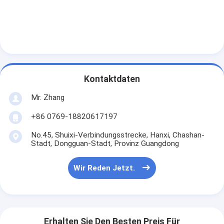
Automatische Nietmaschine
Halb automatische Nietmaschine
Rahmen-Schweißer
Klimaanlage Hepa-Filter
Kontaktdaten
Luftreinigerfilter
Mr. Zhang
+86 0769-18820617197
Aluminiumbeutelfilter
No.45, Shuixi-Verbindungsstrecke, Hanxi, Chashan-
Staubbeutelfilter
Stadt, Dongguan-Stadt, Provinz Guangdong
Origami, der Maschine faltet
Wir Reden Jetzt.
nähende Ultraschallmaschine
Luftfilter Rahmenmachmaschine
Erhalten Sie Den Besten Preis Für