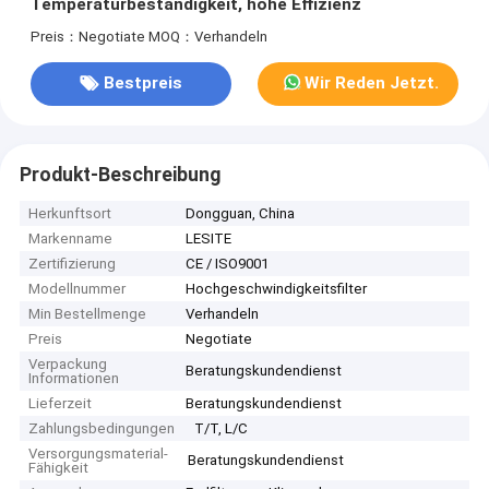
Temperaturbeständigkeit, hohe Effizienz
Preis：Negotiate
MOQ：Verhandeln
Bestpreis
Wir Reden Jetzt.
Produkt-Beschreibung
Herkunftsort
Dongguan, China
Markenname
LESITE
Zertifizierung
CE / ISO9001
Modellnummer
Hochgeschwindigkeitsfilter
Min Bestellmenge
Verhandeln
Preis
Negotiate
Verpackung
Beratungskundendienst
Informationen
Lieferzeit
Beratungskundendienst
Zahlungsbedingungen
T/T, L/C
Versorgungsmaterial-
Beratungskundendienst
Fähigkeit