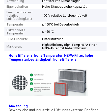
Anwendung
Endfilter von Klimaanlagen
Eigenschaften
Hohe Staubspeicherkapazität
Feuchtentoleranz
(relative
100 % relative Luftfeuchtigkeit
Luftfeuchtigkeit)
Temperatur
≤ 450°C bei Dauerbetrieb
Blitzschnelle
≤ 450 °C
Temperatur
OEM-Produkte
Unterstützung
,
High Efficiency High-Temp HEPA Filter
Markieren:
HEPA-Filter mit hoher Effizienz
Hohe Effizienz, hohe Temperatur, HEPA-Filter, hohe
Temperaturbeständigkeit, hohe Effizienz
Anwendung
Gewerbliche und industrielle Lüftungssysteme, Endfilter