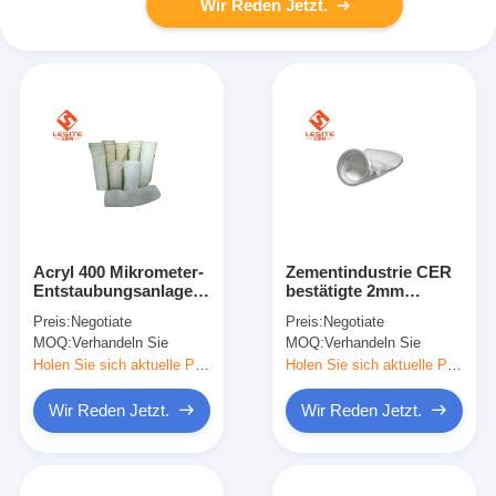
Wir Reden Jetzt.
Acryl 400 Mikrometer-
Zementindustrie CER
Entstaubungsanlage-
bestätigte 2mm
Filtertüten für
Gewebefilter in den
Preis:
Negotiate
Preis:
Negotiate
Kunststoffindustrie
Abgasanlagen
MOQ:
Verhandeln Sie
MOQ:
Verhandeln Sie
Holen Sie sich aktuelle Preis
Holen Sie sich aktuelle Preis
Wir Reden Jetzt.
Wir Reden Jetzt.