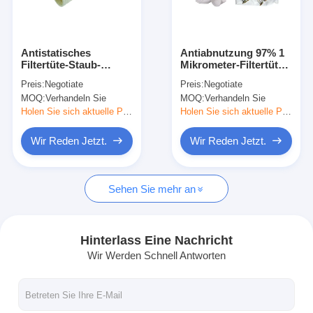
Über uns
Werksbesichtigung
Antistatisches
Antiabnutzung 97% 1
Filtertüte-Staub-
Mikrometer-Filtertüte-
Qualitätskontrolle
Kollektor-Taschen-
Staub-Kollektor-
Preis:
Negotiate
Preis:
Negotiate
Haus PTFE 60%
Wasserbeständigkeit
MOQ:
Verhandeln Sie
MOQ:
Verhandeln Sie
einfach sich zu klären
Kontakt mit uns
Holen Sie sich aktuelle Preis
Holen Sie sich aktuelle Preis
Neuigkeiten
Wir Reden Jetzt.
Wir Reden Jetzt.
Wir Reden Jetzt.
Sehen Sie mehr an
Luftfilter, der Maschine herstellt
Hinterlass Eine Nachricht
Wir Werden Schnell Antworten
Luftfilter-Produktionsmaschine
Taschen-Filter, der Maschine herstellt