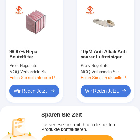
99,97% Hepa-
10µM Anti Alkali Anti
Beutelfilter
saurer Luftreiniger
bauscht sich für den
Preis:
Negotiate
Preis:
Negotiate
hitzebeständigen
MOQ:
Verhandeln Sie
MOQ:
Verhandeln Sie
Staub
Holen Sie sich aktuelle Preis
Holen Sie sich aktuelle Preis
Wir Reden Jetzt.
Wir Reden Jetzt.
Sparen Sie Zeit
Lassen Sie uns mit Ihnen die besten
Produkte kontaktieren.