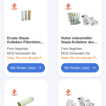
Ersatz-Staub-
Hoher industrieller
Kollektor-Filtertüten
Staub-Kollektor des
ISO9001 99% für
Stabilitäts-5µm sackt
Preis:
Negotiate
Preis:
Negotiate
Biologie
Flammen-Widerstand
MOQ:
Verhandeln Sie
MOQ:
Verhandeln Sie
ein
Holen Sie sich aktuelle Preis
Holen Sie sich aktuelle Preis
Wir Reden Jetzt.
Wir Reden Jetzt.
Zu Hause
Produkte
Videos