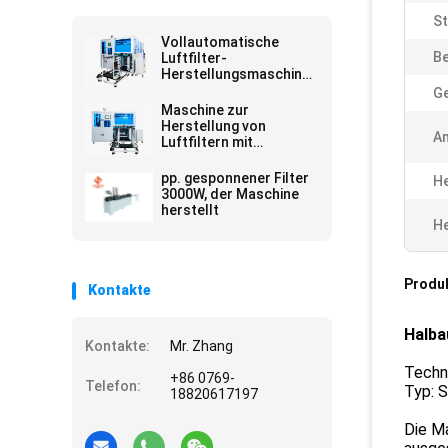
S
Vollautomatische
Be
Luftfilter-
Herstellungsmaschine
mit Omron-
G
Steuerungssystem für
Maschine zur
Hochgeschwindigkeits-
Herstellung von
A
und unbemannten
Luftfiltern mit
Betrieb
automatisierten
Beutel- und
pp. gesponnener Filter
He
Nietenlösungen für die
3000W, der Maschine
Herstellung und
herstellt
Konsistenz von
He
Filterbeuteln
Produ
Kontakte
Halba
Kontakte:
Mr. Zhang
Techn
+86 0769-
Telefon:
Typ: S
18820617197
Die Ma