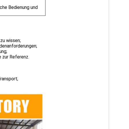
ache Bedienung und
zu wissen;
ndenanforderungen;
ung;
 zur Referenz.
ransport;