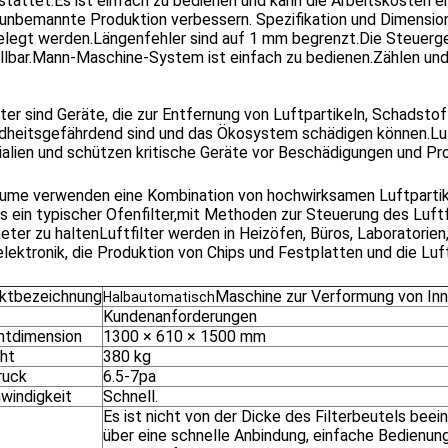
tattet.Es ist einfach zu bedienen und kann die Arbeitskosten e
unbemannte Produktion verbessern. Spezifikation und Dimension
elegt werden.Längenfehler sind auf 1 mm begrenzt.Die Steuerg
ellbar.Mann-Maschine-System ist einfach zu bedienen.Zählen un
lter sind Geräte, die zur Entfernung von Luftpartikeln, Schads
dheitsgefährdend sind und das Ökosystem schädigen können.Luft
alien und schützen kritische Geräte vor Beschädigungen und Pr
ume verwenden eine Kombination von hochwirksamen Luftpartikel
ls ein typischer Ofenfilter,mit Methoden zur Steuerung des Luftf
ter zu haltenLuftfilter werden in Heizöfen, Büros, Laboratorien
lektronik, die Produktion von Chips und Festplatten und die Luf
ktbezeichnung
Maschine zur Verformung von In
Halbautomatisch
Kundenanforderungen
tdimension
1300 × 610 × 1500 mm
ht
380 kg
ruck
6.5-7pa
windigkeit
Schnell.
Es ist nicht von der Dicke des Filterbeutels beei
über eine schnelle Anbindung, einfache Bedienun