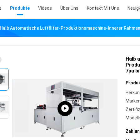
e
Produkte
Videos
Über Uns
Kontakt Mit Uns
Neuig
Halb Automatische Luftfilter-Produktionsmaschine-Innerer Rahmen,
Halb a
Produ
7pa bi
Produk
Herkun
Marke
Zertifi
Model
Zahlun