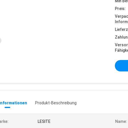
Min Be
Preis:
Verpa
Inform
Lieferz
Zahlun
Versor
Fähigke
informationen
Produkt-Beschreibung
rke:
LESITE
Name: