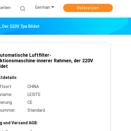
German
keiten
Referenzen
 Der 220V 7pa Bildet
utomatische Luftfilter-
ktionsmaschine-innerer Rahmen, der 220V
ldet
tdetails:
ftsort:
CHINA
nname:
LESITE
zierung:
CE
lnummer:
Standard
g und Versand AGB: