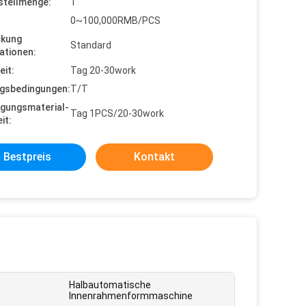
stellmenge:
1
0~100,000RMB/PCS
ckung
Standard
ationen:
eit:
Tag 20-30work
gsbedingungen:
T/T
gungsmaterial-
Tag 1PCS/20-30work
it:
Bestpreis
Kontakt
Halbautomatische
Innenrahmenformmaschine