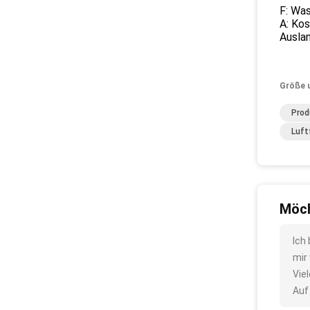
F: Was
A: Kos
Auslan
Größe 
Prod
Luft
Möch
Ich
mir
Vie
Auf