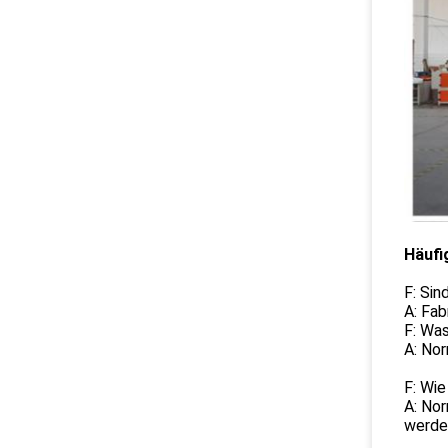
Häufi
F: Sin
A: Fab
F: Was
A: No
F: Wie
A: Nor
werde