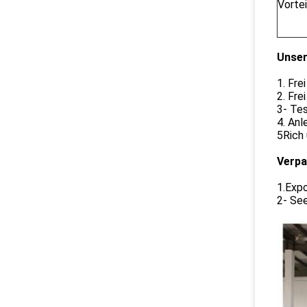
Vortei
Unser
1. Fre
2. Fre
3- Te
4. Anl
5Rich 
Verpa
1.Expo
2- See