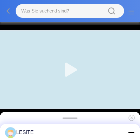
Rahmenausrüstung 220V 5.5KW Filters T14
LESITE
T17 automatische verbiegende interne