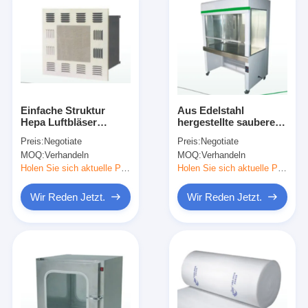
Einfache Struktur
Aus Edelstahl
Hepa Luftbläser
hergestellte saubere
Oberfläche mit
Arbeitstische
Preis:
Negotiate
Preis:
Negotiate
elektrostatischem
Horizontale oder
MOQ:
Verhandeln
MOQ:
Verhandeln
Sprühen behandelt
vertikale Art des
Luftstroms Optional
Holen Sie sich aktuelle Preis
Holen Sie sich aktuelle Preis
Wir Reden Jetzt.
Wir Reden Jetzt.
Zu Hause
Produkte
Videos