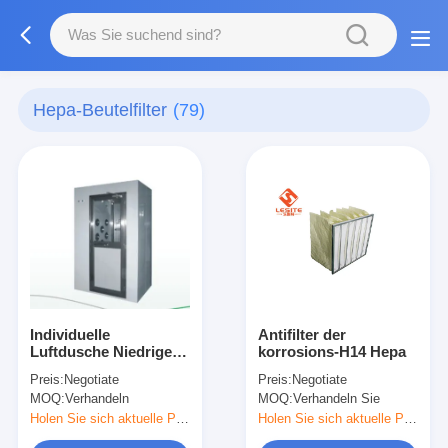
Hepa-Beutelfilter
(79)
Individuelle
Antifilter der
Luftdusche Niedriger
korrosions-H14 Hepa
Verbrauch,
Preis:
Negotiate
Preis:
Negotiate
Energieeinsparung
MOQ:
Verhandeln
MOQ:
Verhandeln Sie
und bequeme Wartung
Holen Sie sich aktuelle Preis
Holen Sie sich aktuelle Preis