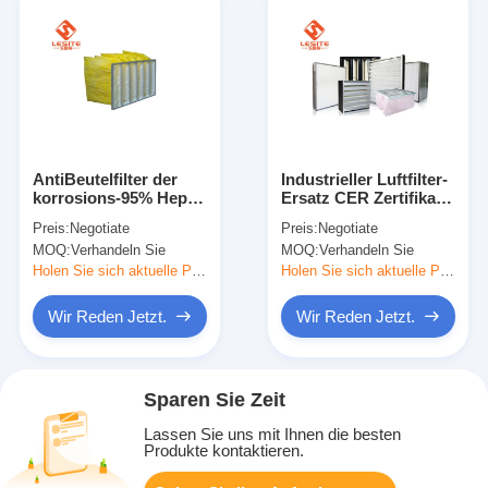
AntiBeutelfilter der
Industrieller Luftfilter-
korrosions-95% Hepa,
Ersatz CER Zertifikat-
Hepa-Filter-Ersatz für
H14 Hepa für Hotel
Preis:
Negotiate
Preis:
Negotiate
Reinigungs-Raum
MOQ:
Verhandeln Sie
MOQ:
Verhandeln Sie
Holen Sie sich aktuelle Preis
Holen Sie sich aktuelle Preis
Wir Reden Jetzt.
Wir Reden Jetzt.
Sparen Sie Zeit
Lassen Sie uns mit Ihnen die besten
Produkte kontaktieren.