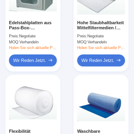
Über uns
Werksbesichtigung
Edelstahlplatten aus
Hohe Staubhaltbarkeit
Pass-Box-
Mittelfiltermedien /
Qualitätskontrolle
Flächenfarbe mit
Deckenfilter für
Preis:
Negotiate
Preis:
Negotiate
Sprühfarbe aus
Sprühkabine
MOQ:
Verhandeln
MOQ:
Verhandeln
behandeltem oder
Kontakt mit uns
direktem St/St Material
Holen Sie sich aktuelle Preis
Holen Sie sich aktuelle Preis
Neuigkeiten
Wir Reden Jetzt.
Wir Reden Jetzt.
Wir Reden Jetzt.
Luftfilter, der Maschine herstellt
Luftfilter-Produktionsmaschine
Taschen-Filter, der Maschine herstellt
Flexibilität
Waschbare