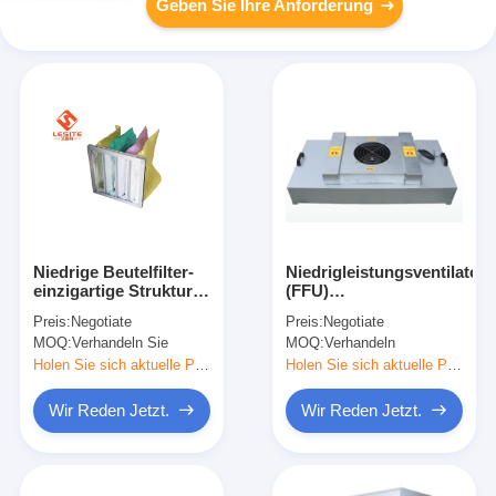
Geben Sie Ihre Anforderung
Niedrige Beutelfilter-
Niedrigleistungsventilatorfi
einzigartige Struktur
(FFU)
der Energieverbrauch-
Windgeschwindigkeit
Preis:
Negotiate
Preis:
Negotiate
offene Taschen-85%
einstellbar
MOQ:
Verhandeln Sie
MOQ:
Verhandeln
Hepa
Holen Sie sich aktuelle Preis
Holen Sie sich aktuelle Preis
Wir Reden Jetzt.
Wir Reden Jetzt.