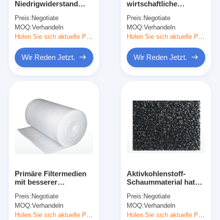
Niedrigwiderstand
wirtschaftliche
Automatische Nietmaschine
Primärfiltermedien
Primärfiltermedien
Preis:
Negotiate
Preis:
Negotiate
Hohe
hohe
MOQ:
Halb automatische Nietmaschine
Verhandeln
MOQ:
Verhandeln
Staubspeicherkapazität
Staubspeicherkapazität
Holen Sie sich aktuelle Preis
Holen Sie sich aktuelle Preis
Rahmen-Schweißer
Wir Reden Jetzt.
Wir Reden Jetzt.
Klimaanlage Hepa-Filter
Luftreinigerfilter
Aluminiumbeutelfilter
Staubbeutelfilter
Origami, der Maschine faltet
Primäre Filtermedien
Aktivkohlenstoff-
nähende Ultraschallmaschine
mit besserer
Schaummaterial hat
Korrosionsbeständigkeit
gute Festigkeit und
Preis:
Negotiate
Preis:
Negotiate
durch allgemeine
geringe
Luftfilter Rahmenmachmaschine
MOQ:
Verhandeln
MOQ:
Verhandeln
Lösungsmittel,
Luftwiderstandsfähigkeit
schwache Säure und
Holen Sie sich aktuelle Preis
Holen Sie sich aktuelle Preis