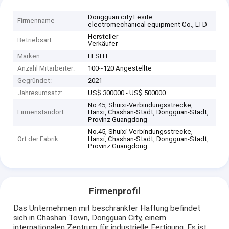
Dongguan city Lesite
Firmenname
electromechanical equipment Co., LTD
Hersteller
Betriebsart:
Verkäufer
Marken:
LESITE
Anzahl Mitarbeiter:
100~120 Angestellte
Gegründet:
2021
Jahresumsatz:
US$ 300000 - US$ 500000
No.45, Shuixi-Verbindungsstrecke,
Firmenstandort
Hanxi, Chashan-Stadt, Dongguan-Stadt,
Provinz Guangdong
No.45, Shuixi-Verbindungsstrecke,
Ort der Fabrik
Hanxi, Chashan-Stadt, Dongguan-Stadt,
Provinz Guangdong
Firmenprofil
Das Unternehmen mit beschränkter Haftung befindet
sich in Chashan Town, Dongguan City, einem
internationalen Zentrum für industrielle Fertigung. Es ist