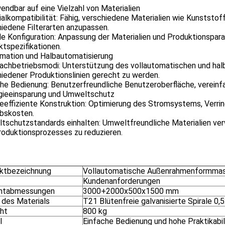
endbar auf eine Vielzahl von Materialien
alkompatibilität: Fähig, verschiedene Materialien wie Kunststof
iedene Filterarten anzupassen.
le Konfiguration: Anpassung der Materialien und Produktionspar
tspezifikationen.
mation und Halbautomatisierung
achbetriebsmodi: Unterstützung des vollautomatischen und hal
iedener Produktionslinien gerecht zu werden.
he Bedienung: Benutzerfreundliche Benutzeroberfläche, vereinfa
gieeinsparung und Umweltschutz
ieeffiziente Konstruktion: Optimierung des Stromsystems, Verri
ebskosten.
tschutzstandards einhalten: Umweltfreundliche Materialien v
roduktionsprozesses zu reduzieren.
ktbezeichnung
Vollautomatische Außenrahmenformmas
Kundenanforderungen
mtabmessungen
3000+2000x500x1500 mm
 des Materials
T21 Blütenfreie galvanisierte Spirale 0,
ht
800 kg
l
Einfache Bedienung und hohe Praktikabili