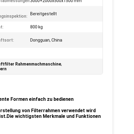
tabmessungen:
3000+2000x500x1500 mm
Bereitgestellt
gsinspektion:
t:
800 kg
ftsort:
Dongguan, China
uftfilter Rahmenmachmaschine
,
tern
iente Formen einfach zu bedienen
erstellung von Filterrahmen verwendet wird
t ist.Die wichtigsten Merkmale und Funktionen