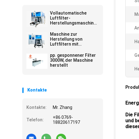
S
Vollautomatische
Ma
Luftfilter-
Herstellungsmaschine
mit Omron-
A
Steuerungssystem für
Maschine zur
Hochgeschwindigkeits-
Herstellung von
H
und unbemannten
Luftfiltern mit
Betrieb
automatisierten
Beutel- und
pp. gesponnener Filter
Ge
Nietenlösungen für die
3000W, der Maschine
Herstellung und
herstellt
Konsistenz von
He
Filterbeuteln
Produ
Kontakte
Energ
Kontakte:
Mr. Zhang
Die F
+86 0769-
Telefon:
und b
18820617197
diese