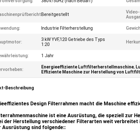
tromversorgung:
380V/50Hz (nach Bedarf)
Gesam
Video-
schinenprüfbericht:
Bereitgestellt
Ausgan
nwendung:
Industrie Filterherstellung
Gewich
3 kW YVF,120 Getriebe des Typs
auptmotor:
Herkun
1:20
währleistung:
1 Jahr
Energieeffiziente Luftfilterherstellmaschine
,
L
rvorheben:
Effiziente Maschine zur Herstellung von Luftfil
kt-Beschreibung
ieeffizientes Design Filterrahmen macht die Maschine effiz
ilterrahmenmaschine ist eine Ausrüstung, die speziell zur H
ei der Herstellung verschiedener Filterarten weit verbreite
r Ausrüstung sind folgende::