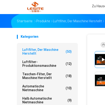
Zu Haus
Startseite
Produkte
Luftfilter, Der Maschine Herstellt
Kategorien
Luftfilter, Der Maschine
(50)
Herstellt
Luftfilter-
(12)
Produktionsmaschine
Taschen-Filter, Der
(18)
Maschine Herstellt
Automatische
(10)
Nietmaschine
Halb Automatische
(9)
Nietmaschine