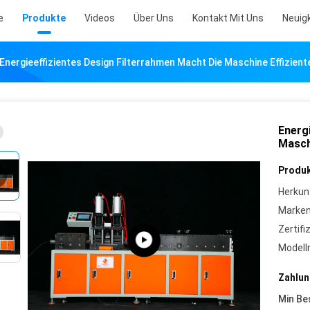
e
Produkte
Videos
Über Uns
Kontakt Mit Uns
Neuig
Energieeffizientes Design Filterrahmen Macht Die Maschine Effizien
Energ
Masch
Produk
Herkun
Marke
Zertifi
Model
Zahlun
Min Be