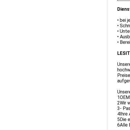
Diens
• bei 
• Schn
• Unt
• Ausb
• Bere
LESIT
Unsere
hochw
Preis
aufge
Unsere
1OEM-
2Wir w
3- Pas
4Ihre
5Die e
6Alle 