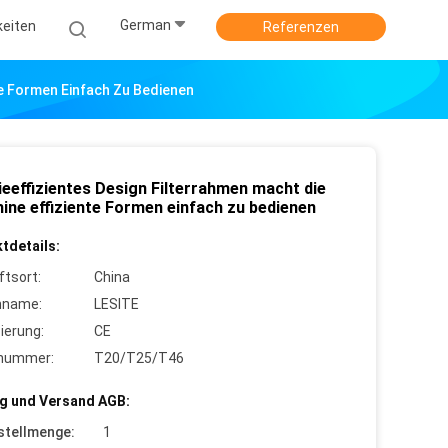
German
keiten
Referenzen
te Formen Einfach Zu Bedienen
ieeffizientes Design Filterrahmen macht die
ine effiziente Formen einfach zu bedienen
tdetails:
ftsort:
China
nname:
LESITE
zierung:
CE
lnummer:
T20/T25/T46
g und Versand AGB:
stellmenge:
1