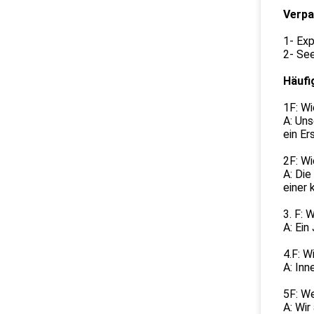
Verpa
1- Ex
2- See
Häufi
1F: Wi
A: Uns
ein Er
2F: Wi
A: Die
einer 
3. F: 
A: Ein 
4.F: W
A: Inn
5F: W
A: Wir