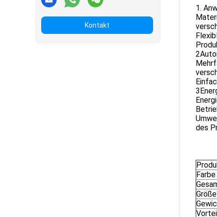
1. Anw
Materi
Kontakt
versch
Flexib
Produk
2Auto
Mehrf
versch
Einfac
3Ener
Energ
Betri
Umwel
des P
Produ
Farbe
Gesa
Größe
Gewic
Vortei