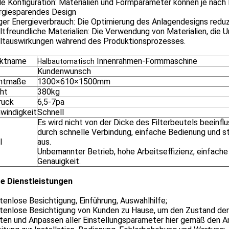
le Konfiguration: Materialien und Formparameter können je nac
ergiesparendes Design
ger Energieverbrauch: Die Optimierung des Anlagendesigns reduz
freundliche Materialien: Die Verwendung von Materialien, die U
tauswirkungen während des Produktionsprozesses.
uktname
Innenrahmen-Formmaschine
Halbautomatisch
Kundenwunsch
mtmaße
1300×610×1500mm
ht
380kg
ruck
6,5-7pa
windigkeit
Schnell
Es wird nicht von der Dicke des Filterbeutels beeinfl
durch schnelle Verbindung, einfache Bedienung und st
l
aus.
Unbemannter Betrieb, hohe Arbeitseffizienz, einfach
Genauigkeit.
e Dienstleistungen
tenlose Besichtigung, Einführung, Auswahlhilfe;
tenlose Besichtigung von Kunden zu Hause, um den Zustand der 
sten und Anpassen aller Einstellungsparameter hier gemäß den 