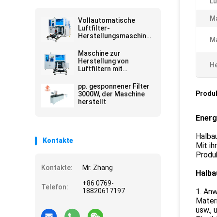
Lu
Ma
Vollautomatische
Luftfilter-
Herstellungsmaschine
Ma
mit Omron-
Steuerungssystem für
Maschine zur
Hochgeschwindigkeits-
Herstellung von
He
und unbemannten
Luftfiltern mit
Betrieb
automatisierten
Beutel- und
pp. gesponnener Filter
Nietenlösungen für die
Produ
3000W, der Maschine
Herstellung und
herstellt
Konsistenz von
Filterbeuteln
Energ
Halba
Kontakte
Mit ih
Produk
Kontakte:
Mr. Zhang
Halba
+86 0769-
Telefon:
18820617197
1. An
Materi
usw., 