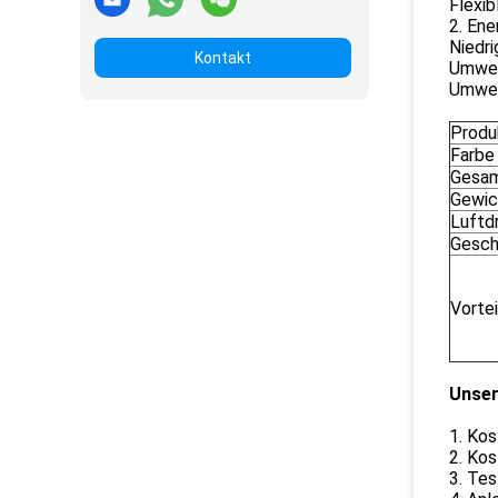
Flexib
2. En
Niedri
Kontakt
Umwelt
Umwel
Prod
Farbe
Gesa
Gewic
Luftd
Gesch
Vortei
Unser
1. Kos
2. Kos
3. Te