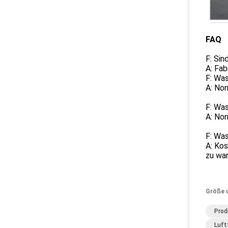
FAQ
F: Sin
A: Fab
F: Wa
A: No
F: Was
A: Nor
F: Was
A: Ko
zu war
Größe 
Prod
Luft