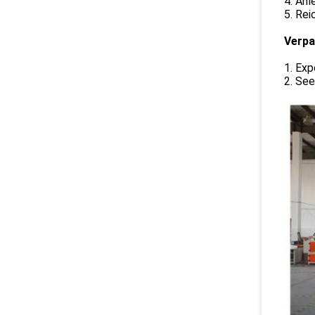
4. Anl
5. Re
Verpa
1. Exp
2. See