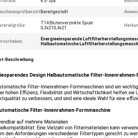
ftdruck:
6.5-7pa
Besond
schinenprüfbericht:
Bereitgestellt
Anwen
T14 Blütenverzinkte Spule:
terialgröße:
Herkun
0,3x210,4x21
Energieeinsparende Luftfilterherstellungsmas
rvorheben:
Halbautomatische Luftfilterherstellungsmasch
kt-Beschreibung
iesparendes Design Halbautomatische Filter-Innenrahmen
utomatische Filter-Innenrahmen-Formmaschinen sind ein wichtig
rer hohen Effizienz, Flexibilität und Wirtschaftlichkeit helfen s
tqualität zu verbessern, und sind eine ideale Wahl für eine effiz
utomatische Filter-Innenrahmen-Formmaschine
wendbar auf mehrere Materialien
alkompatibilität: Eine Vielzahl von Filtermaterialien kann verwe
um den Anforderungen verschiedener Filtertypen gerecht zu wer