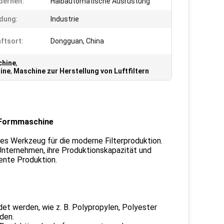
erheit:
Halbautomatische Ausrüstung
dung:
Industrie
ftsort:
Dongguan, China
chine
,
ine
,
Maschine zur Herstellung von Luftfiltern
-Formmaschine
es Werkzeug für die moderne Filterproduktion.
ie Unternehmen, ihre Produktionskapazität und
iente Produktion.
ndet werden, wie z. B. Polypropylen, Polyester
den.