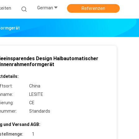
German
keiten
Referenzen
formgerät
ieeinsparendes Design Halbautomatischer
r Innenrahmenformgerät
tdetails:
ftsort:
China
nname:
LESITE
zierung:
CE
lnummer:
Standards
g und Versand AGB:
stellmenge:
1