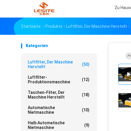
Zu Haus
Startseite
Produkte
Luftfilter, Der Maschine Herstellt
Kategorien
Luftfilter, Der Maschine
(50)
Herstellt
Luftfilter-
(12)
Produktionsmaschine
Taschen-Filter, Der
(18)
Maschine Herstellt
Automatische
(10)
Nietmaschine
Halb Automatische
(9)
Nietmaschine