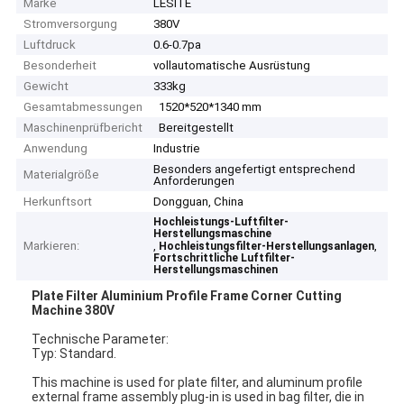
Marke
LESITE
Stromversorgung
380V
Luftdruck
0.6-0.7pa
Besonderheit
vollautomatische Ausrüstung
Gewicht
333kg
Gesamtabmessungen
1520*520*1340 mm
Maschinenprüfbericht
Bereitgestellt
Anwendung
Industrie
Besonders angefertigt entsprechend
Materialgröße
Anforderungen
Herkunftsort
Dongguan, China
Hochleistungs-Luftfilter-
Herstellungsmaschine
Markieren:
,
,
Hochleistungsfilter-Herstellungsanlagen
Fortschrittliche Luftfilter-
Herstellungsmaschinen
Plate Filter Aluminium Profile Frame Corner Cutting
Machine 380V
Technische Parameter:
Typ: Standard.
This machine is used for plate filter, and aluminum profile
external frame assembly plug-in is used in bag filter, die in