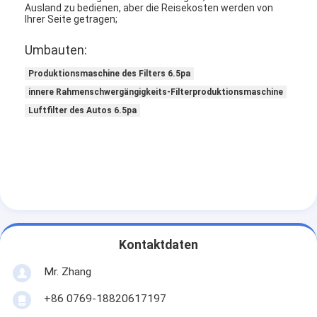
Ausland zu bedienen, aber die Reisekosten werden von
Über uns
Ihrer Seite getragen;
Werksbesichtigung
Umbauten:
Produktionsmaschine des Filters 6.5pa
Qualitätskontrolle
innere Rahmenschwergängigkeits-Filterproduktionsmaschine
Kontakt mit uns
Luftfilter des Autos 6.5pa
Neuigkeiten
Wir Reden Jetzt.
Luftfilter, der Maschine herstellt
Kontaktdaten
Luftfilter-Produktionsmaschine
Mr. Zhang
Taschen-Filter, der Maschine herstellt
+86 0769-18820617197