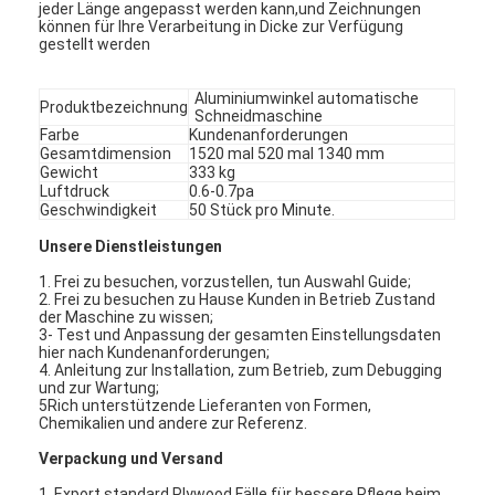
jeder Länge angepasst werden kann,und Zeichnungen
können für Ihre Verarbeitung in Dicke zur Verfügung
gestellt werden
Aluminiumwinkel automatische
Produktbezeichnung
Schneidmaschine
Farbe
Kundenanforderungen
Gesamtdimension
1520 mal 520 mal 1340 mm
Gewicht
333 kg
Luftdruck
0.6-0.7pa
Geschwindigkeit
50 Stück pro Minute.
Unsere Dienstleistungen
1. Frei zu besuchen, vorzustellen, tun Auswahl Guide;
2. Frei zu besuchen zu Hause Kunden in Betrieb Zustand
der Maschine zu wissen;
3- Test und Anpassung der gesamten Einstellungsdaten
hier nach Kundenanforderungen;
4. Anleitung zur Installation, zum Betrieb, zum Debugging
und zur Wartung;
5Rich unterstützende Lieferanten von Formen,
Chemikalien und andere zur Referenz.
Verpackung und Versand
1. Export standard Plywood Fälle für bessere Pflege beim