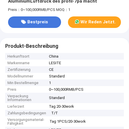
AluminiumLuftdruck des profil-7pa macht
Preis：0~100,000RMB/PCS
MOQ：1
Bestpreis
Wir Reden Jetzt.
Produkt-Beschreibung
Herkunftsort
China
Markenname
LESITE
Zertifizierung
CE
Modellnummer
Standard
Min Bestellmenge
1
Preis
0~100,000RMB/PCS
Verpackung
Standard
Informationen
Lieferzeit
Tag 20-30work
Zahlungsbedingungen
T/T
Versorgungsmaterial-
Tag 1PCS/20-30work
Fähigkeit