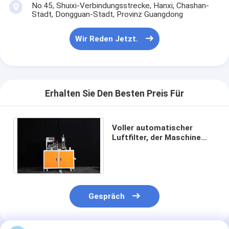
No.45, Shuixi-Verbindungsstrecke, Hanxi, Chashan-
Automatische Nietmaschine
Stadt, Dongguan-Stadt, Provinz Guangdong
Halb automatische Nietmaschine
Wir Reden Jetzt.
Rahmen-Schweißer
Klimaanlage Hepa-Filter
Erhalten Sie Den Besten Preis Für
Luftreinigerfilter
Aluminiumbeutelfilter
Voller automatischer
Luftfilter, der Maschine
Staubbeutelfilter
AluminiumLuftdruck des
profil-7pa macht
Origami, der Maschine faltet
nähende Ultraschallmaschine
Gespräch
Luftfilter Rahmenmachmaschine