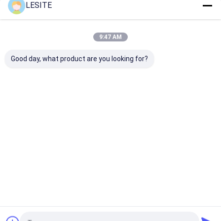
Hepa-Beutelfilter
LESITE
Empfohlene Produkte
9:47 AM
Good day, what product are you looking for?
Industrie-Luftfilter,
4.65KW Luftfilter
380V 4,7KW
der Maschine,
Fertigung
unbemannte
Filtertüte-
Innenrahmenmaschine
Steuerungsluft
Heißsiegelmaschine
mit CE-
Maschine für 
220V 60HZ herstellt
Zertifizierung
Außenrahmen
Bestpreis
Bestpreis
Bestprei
Startseite
Über uns
Desktop Site
Sitemap
Datenschutzrichtlinie
Qualität
Luftfilter, der Maschine herstellt
China Fabrik.Copyright ©
2026 Dongguan city Lesite electromechanical equipment Co., LTD.
All Rights Reserved.