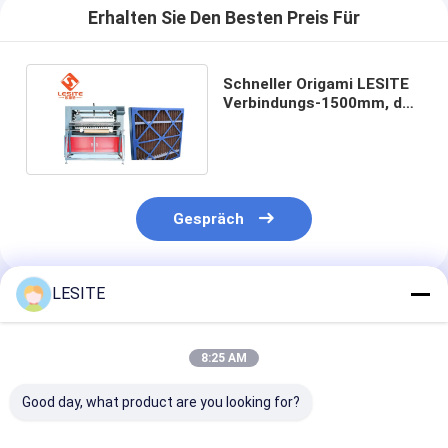
Automatische Nietmaschine
Erhalten Sie Den Besten Preis Für
Halb automatische Nietmaschine
Schneller Origami LESITE
Rahmen-Schweißer
Verbindungs-1500mm, der
Maschine für Kraftpapier
faltet
Klimaanlage Hepa-Filter
Luftreinigerfilter
Gespräch
Aluminiumbeutelfilter
Staubbeutelfilter
LESITE
Empfohlene Produkte
Origami, der Maschine faltet
8:25 AM
nähende Ultraschallmaschine
Good day, what product are you looking for?
Luftfilter Rahmenmachmaschine