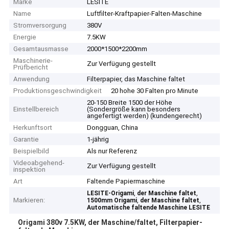
Marke
LESITE
Name
Luftfilter-Kraftpapier-Falten-Maschine
Stromversorgung
380V
Energie
7.5KW
Gesamtausmasse
2000*1500*2200mm
Maschinerie-
Zur Verfügung gestellt
Prüfbericht
Anwendung
Filterpapier, das Maschine faltet
Produktionsgeschwindigkeit
20 hohe 30 Falten pro Minute
20-150 Breite 1500 der Höhe
Einstellbereich
(Sondergröße kann besonders
angefertigt werden) (kundengerecht)
Herkunftsort
Dongguan, China
Garantie
1-jährig
Beispielbild
Als nur Referenz
Videoabgehend-
Zur Verfügung gestellt
inspektion
Art
Faltende Papiermaschine
,
,
LESITE-Origami
der Maschine faltet
Markieren:
,
,
1500mm Origami
der Maschine faltet
Automatische faltende Maschine LESITE
Origami 380v 7.5KW, der Maschine/faltet, Filterpapier-