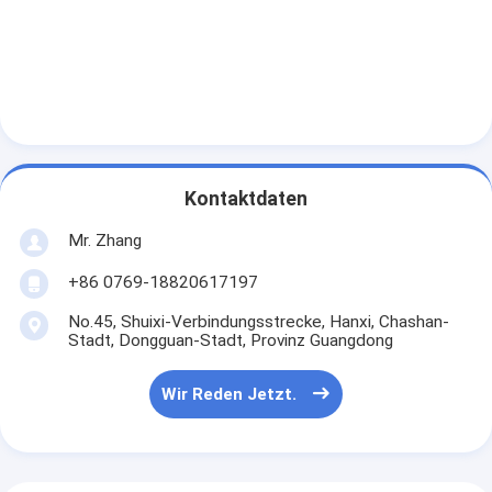
Über uns
Werksbesichtigung
Qualitätskontrolle
Kontakt mit uns
Kontaktdaten
Neuigkeiten
Mr. Zhang
Wir Reden Jetzt.
+86 0769-18820617197
No.45, Shuixi-Verbindungsstrecke, Hanxi, Chashan-
Stadt, Dongguan-Stadt, Provinz Guangdong
Luftfilter, der Maschine herstellt
Wir Reden Jetzt.
Luftfilter-Produktionsmaschine
Taschen-Filter, der Maschine herstellt