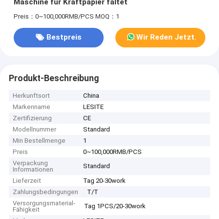
Maschine für Kraftpapier faltet
Preis：0~100,000RMB/PCS
MOQ：1
Bestpreis
Wir Reden Jetzt.
Produkt-Beschreibung
Herkunftsort
China
Markenname
LESITE
Zertifizierung
CE
Modellnummer
Standard
Min Bestellmenge
1
Preis
0~100,000RMB/PCS
Verpackung
Standard
Informationen
Lieferzeit
Tag 20-30work
Zahlungsbedingungen
T/T
Versorgungsmaterial-
Tag 1PCS/20-30work
Fähigkeit