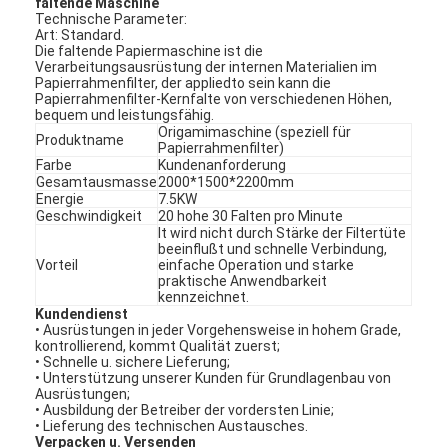
faltende Maschine
Technische Parameter:
Art: Standard.
Die faltende Papiermaschine ist die
Verarbeitungsausrüstung der internen Materialien im
Papierrahmenfilter, der appliedto sein kann die
Papierrahmenfilter-Kernfalte von verschiedenen Höhen,
bequem und leistungsfähig.
Origamimaschine (speziell für
Produktname
Papierrahmenfilter)
Farbe
Kundenanforderung
Gesamtausmasse
2000*1500*2200mm
Energie
7.5KW
Geschwindigkeit
20 hohe 30 Falten pro Minute
lt wird nicht durch Stärke der Filtertüte
beeinflußt und schnelle Verbindung,
Vorteil
einfache Operation und starke
praktische Anwendbarkeit
kennzeichnet.
Kundendienst
• Ausrüstungen in jeder Vorgehensweise in hohem Grade,
kontrollierend, kommt Qualität zuerst;
• Schnelle u. sichere Lieferung;
• Unterstützung unserer Kunden für Grundlagenbau von
Ausrüstungen;
• Ausbildung der Betreiber der vordersten Linie;
• Lieferung des technischen Austausches.
Verpacken u. Versenden