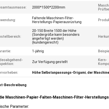
Maschi
esamtausmasse:
2000*1500*2200mm
Prüfbe
Faltende Maschinen-Filter-
nwendung:
Produk
Herstellungs-Papierausrüstung
20-150 Breite 1500 der Höhe
(Sondergröße kann besonders
nstellbereich:
Herkun
angefertigt werden)
(kundengerecht)
rantie:
1-jährig
Beispie
ideoabgehend-
Kern-
Zur Verfügung gestellt
spektion:
Kompo
rvorheben:
Höhe Selbstanpassungs-Origami
,
der Maschine
kt-Beschreibung
 die Maschinen-Papier-Falten-Maschinen-Filter-Herstellung
ische Parameter: