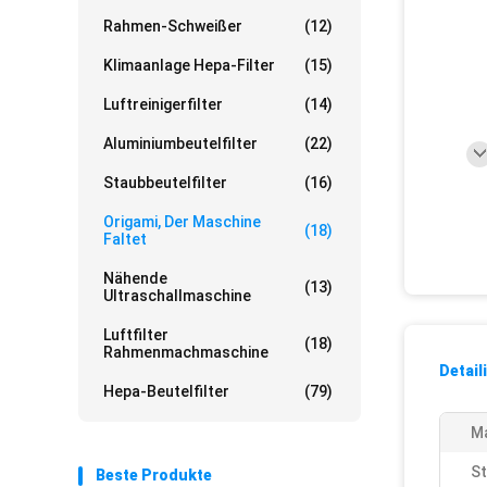
Rahmen-Schweißer
(12)
Klimaanlage Hepa-Filter
(15)
Luftreinigerfilter
(14)
Aluminiumbeutelfilter
(22)
Staubbeutelfilter
(16)
Origami, Der Maschine
(18)
Faltet
Nähende
(13)
Ultraschallmaschine
Luftfilter
(18)
Rahmenmachmaschine
Detail
Hepa-Beutelfilter
(79)
Ma
S
Beste Produkte