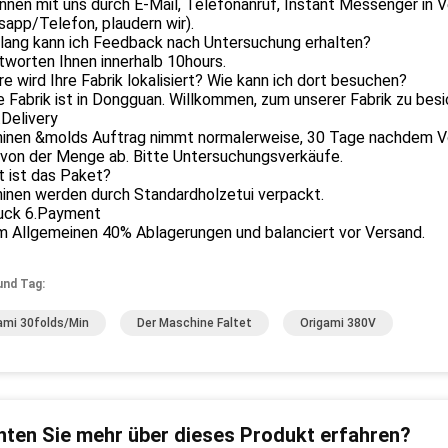
nnen mit uns durch E-Mail, Telefonanruf, Instant Messenger in 
app/Telefon, plaudern wir).
 lang kann ich Feedback nach Untersuchung erhalten?
tworten Ihnen innerhalb 10hours.
e wird Ihre Fabrik lokalisiert? Wie kann ich dort besuchen?
 Fabrik ist in Dongguan. Willkommen, zum unserer Fabrik zu besi
.Delivery
inen &molds Auftrag nimmt normalerweise, 30 Tage nachdem Vo
 von der Menge ab. Bitte Untersuchungsverkäufe.
t ist das Paket?
inen werden durch Standardholzetui verpackt.
uck 6.Payment
m Allgemeinen 40% Ablagerungen und balanciert vor Versand.
und Tag:
ami 30folds/min
Der Maschine Faltet
Origami 380V
ten Sie mehr über dieses Produkt erfahren?