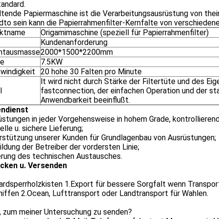
tandard.
ltende Papiermaschine ist die Verarbeitungsausrüstung von thein
dto sein kann die Papierrahmenfilter-Kernfalte von verschieden
uktname
Origamimaschine (speziell für Papierrahmenfilter)
Kundenanforderung
mtausmasse
2000*1500*2200mm
ie
7.5KW
windigkeit
20 hohe 30 Falten pro Minute
lt wird nicht durch Stärke der Filtertüte und des Ei
l
fastconnection, der einfachen Operation und der st
Anwendbarkeit beeinflußt.
ndienst
üstungen in jeder Vorgehensweise in hohem Grade, kontrollierend
elle u. sichere Lieferung;
erstützung unserer Kunden für Grundlagenbau von Ausrüstungen;
ildung der Betreiber der vordersten Linie;
ferung des technischen Austausches.
cken u. Versenden
rdsperrholzkisten 1.Export für bessere Sorgfalt wenn Transpor
iffen 2.Ocean, Lufttransport oder Landtransport für Wahlen.
, zum meiner Untersuchung zu senden?