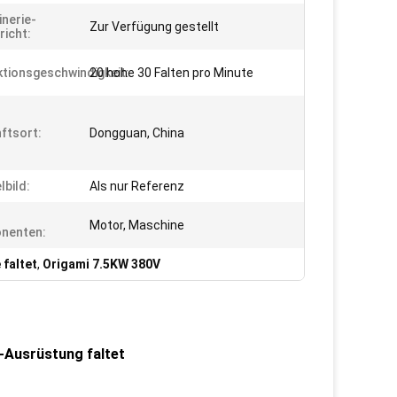
nerie-
Zur Verfügung gestellt
richt:
tionsgeschwindigkeit:
20 hohe 30 Falten pro Minute
ftsort:
Dongguan, China
lbild:
Als nur Referenz
Motor, Maschine
nenten:
 faltet
,
Origami 7.5KW 380V
s-Ausrüstung faltet