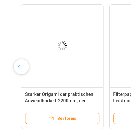
de
Starker Origami der praktischen
Filterpa
Anwendbarkeit 2200mm, der
Leistun
Maschine für Luftfilter faltet
Maschine
Bestpreis