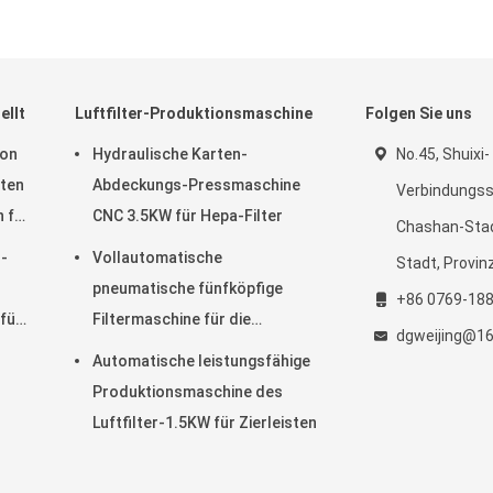
ellt
Luftfilter-Produktionsmaschine
Folgen Sie uns
von
Hydraulische Karten-
No.45, Shuixi-
rten
Abdeckungs-Pressmaschine
Verbindungsst
 für
CNC 3.5KW für Hepa-Filter
Chashan-Stad
tenz
r-
Vollautomatische
Stadt, Provi
pneumatische fünfköpfige
+86 0769-18
für
Filtermaschine für die
dgweijing@1
d
Pressbeutel
Automatische leistungsfähige
Produktionsmaschine des
Luftfilter-1.5KW für Zierleisten