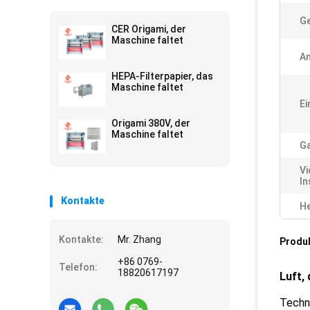
G
CER Origami, der
Maschine faltet
A
HEPA-Filterpapier, das
Maschine faltet
Ei
Origami 380V, der
Maschine faltet
Ga
V
In
Kontakte
He
Kontakte:
Mr. Zhang
Produ
+86 0769-
Telefon:
18820617197
Luft,
Techn