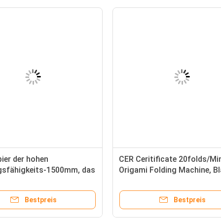
pier der hohen
CER Ceritificate 20folds/Mi
gsfähigkeits-1500mm, das
Origami Folding Machine, Bl
 mit ISO-Zertifikat faltet
Pleater
Bestpreis
Bestpreis