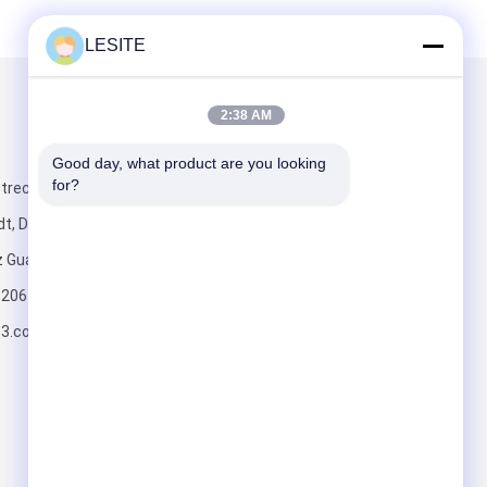
LESITE
Mailen Sie uns
2:38 AM
Good day, what product are you looking 
for?
recke, Hanxi,
t, Dongguan-
nz Guangdong
820617197
Senden Sie
63.com