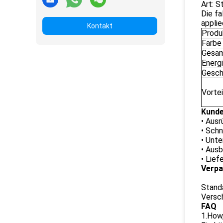
Art: S
Die fa
applie
Kontakt
Prod
Farbe
Gesa
Energ
Gesch
Vortei
Kunde
• Ausr
• Schn
• Unt
• Ausb
• Lie
Verpa
Standa
Versch
FAQ
1.How