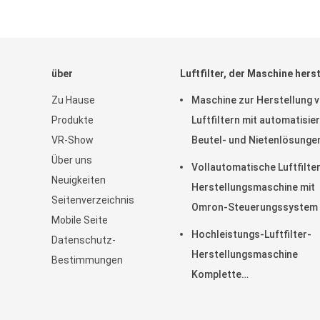
über
Luftfilter, der Maschine herst
Zu Hause
Maschine zur Herstellung 
Produkte
Luftfiltern mit automatisie
VR-Show
Beutel- und Nietenlösungen
Über uns
die Herstellung und Konsis
Vollautomatische Luftfilte
Neuigkeiten
von Filterbeuteln
Herstellungsmaschine mit
Seitenverzeichnis
Omron-Steuerungssystem 
Mobile Seite
Hochgeschwindigkeits- un
Hochleistungs-Luftfilter-
Datenschutz-
unbemannten Betrieb
Herstellungsmaschine
Bestimmungen
Komplette
Produktionslinienlösungen