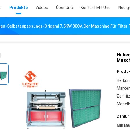
e
Produkte
Videos
Über Uns
Kontakt Mit Uns
Neuig
en-Selbstanpassungs-Origami 7.5KW 380V, Der Maschine Für Filter 
Höhen
Maschi
Produk
Herkun
Marke
Zertifi
Model
Zahlun
Min Be