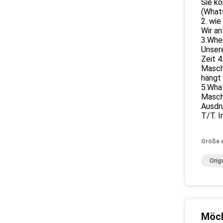
Sie kö
(Whats
2. wie
Wir an
3.Wher
Unsere
Zeit 4
Masch
hängt
5.Wha
Masch
Ausdr
T/T. I
Größe 
Orig
Möch