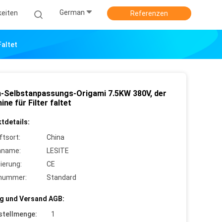
German
keiten
Referenzen
Faltet
-Selbstanpassungs-Origami 7.5KW 380V, der
ne für Filter faltet
tdetails:
ftsort:
China
nname:
LESITE
zierung:
CE
lnummer:
Standard
g und Versand AGB:
stellmenge:
1