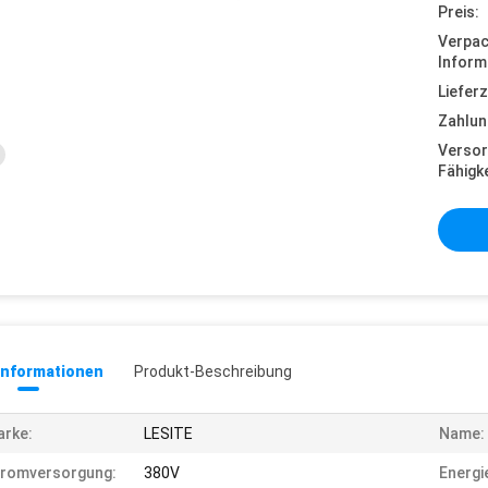
Preis:
Verpa
Inform
Lieferz
Zahlun
Versor
Fähigke
informationen
Produkt-Beschreibung
rke:
LESITE
Name:
tromversorgung:
380V
Energi