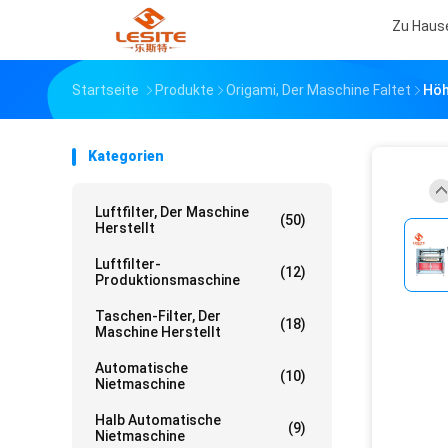
Zu Haus
Startseite
Produkte
Origami, Der Maschine Faltet
Höh
Kategorien
Luftfilter, Der Maschine
(50)
Herstellt
Luftfilter-
(12)
Produktionsmaschine
Taschen-Filter, Der
(18)
Maschine Herstellt
Automatische
(10)
Nietmaschine
Halb Automatische
(9)
Nietmaschine