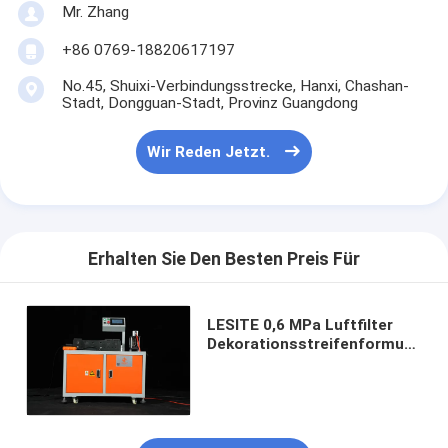
Mr. Zhang
Über uns
+86 0769-18820617197
Werksbesichtigung
No.45, Shuixi-Verbindungsstrecke, Hanxi, Chashan-
Stadt, Dongguan-Stadt, Provinz Guangdong
Qualitätskontrolle
Kontakt mit uns
Wir Reden Jetzt.
Neuigkeiten
Wir Reden Jetzt.
Erhalten Sie Den Besten Preis Für
LESITE 0,6 MPa Luftfilter
Luftfilter, der Maschine herstellt
Dekorationsstreifenformung
Herstellung für Junior-
Luftfilter-Produktionsmaschine
Hochwirkungsfilter
Taschen-Filter, der Maschine herstellt