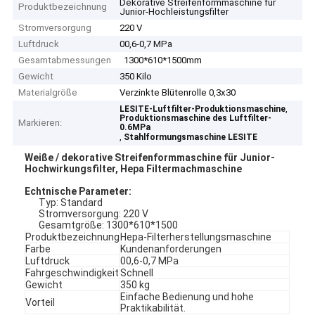
Dekorative Streifenformmaschine für
Produktbezeichnung
Junior-Hochleistungsfilter
Stromversorgung
220 V
Luftdruck
00,6-0,7 MPa
Gesamtabmessungen
1300*610*1500mm
Gewicht
350 Kilo
Materialgröße
Verzinkte Blütenrolle 0,3x30
,
LESITE-Luftfilter-Produktionsmaschine
Produktionsmaschine des Luftfilter-
Markieren:
0.6MPa
,
Stahlformungsmaschine LESITE
Weiße / dekorative Streifenformmaschine für Junior-
Hochwirkungsfilter, Hepa Filtermachmaschine
Echtnische Parameter:
Typ: Standard
Stromversorgung: 220 V
Gesamtgröße: 1300*610*1500
Produktbezeichnung
Hepa-Filterherstellungsmaschine
Farbe
Kundenanforderungen
Luftdruck
00,6-0,7 MPa
Fahrgeschwindigkeit
Schnell
Gewicht
350 kg
Einfache Bedienung und hohe
Vorteil
Praktikabilität.