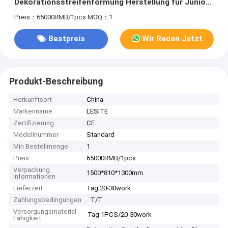
Dekorationsstreifenformung Herstellung für Junior-
Hochwirkungsfilter
Preis：65000RMB/1pcs
MOQ：1
Bestpreis
Wir Reden Jetzt.
Produkt-Beschreibung
Herkunftsort
China
Markenname
LESITE
Zertifizierung
CE
Modellnummer
Standard
Min Bestellmenge
1
Preis
65000RMB/1pcs
Verpackung
1500*810*1300mm
Informationen
Lieferzeit
Tag 20-30work
Zahlungsbedingungen
T/T
Versorgungsmaterial-
Tag 1PCS/20-30work
Fähigkeit