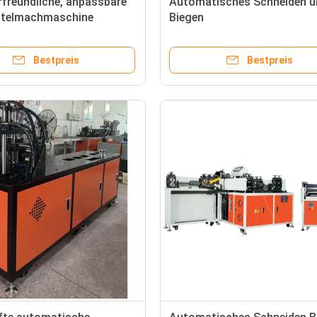
freundliche, anpassbare
Automatisches Schneiden u
eutelmachmaschine
Biegen
Luftfilterrahmenherstellung
Maschine Sicherstellung der
Bestpreis
Bestpreis
Effizienz