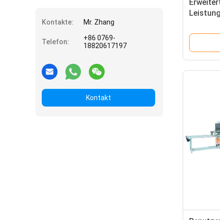
Erweiter
Leistun
Kontakte:
Mr. Zhang
zuverläs
+86 0769-
Telefon:
18820617197
Kontakt