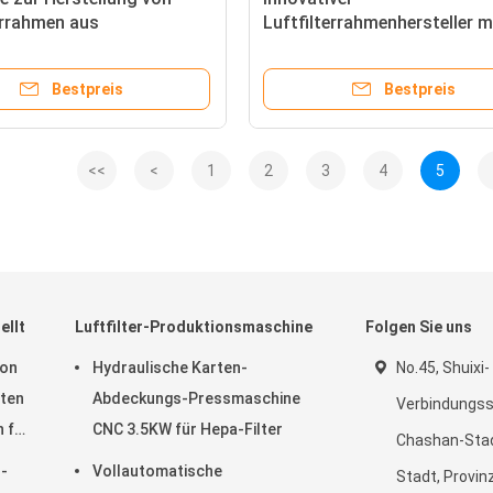
errahmen aus
Luftfilterrahmenhersteller m
iertem Eisen 12
hoher Leistung und Effizienz
in.
Bestpreis
Bestpreis
<<
<
1
2
3
4
5
ellt
Luftfilter-Produktionsmaschine
Folgen Sie uns
von
Hydraulische Karten-
No.45, Shuixi-
rten
Abdeckungs-Pressmaschine
Verbindungsst
 für
CNC 3.5KW für Hepa-Filter
Chashan-Stad
tenz
r-
Vollautomatische
Stadt, Provi