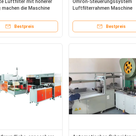
te Luftfilter mit höherer
Omron-Steuerungssystem
g machen die Maschine
Luftfilterrahmen Maschine
sig
Hochpräzision und Produkti
Bestpreis
Bestpreis