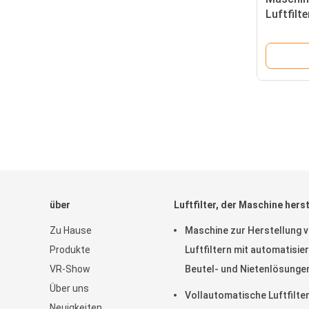
Luftfilt
galvanis
Stück/M
über
Luftfilter, der Maschine herst
Zu Hause
Maschine zur Herstellung 
Produkte
Luftfiltern mit automatisie
VR-Show
Beutel- und Nietenlösungen
Über uns
die Herstellung und Konsis
Vollautomatische Luftfilte
Neuigkeiten
von Filterbeuteln