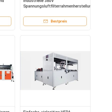
nd
Industrielle 380V
Spannungsluftfilterrahmenherstellungsmaschin
mit 3,5KW Motor
Bestpreis