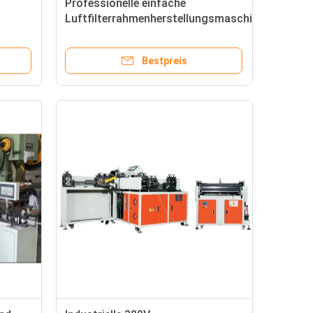
Professionelle einfache
Luftfilterrahmenherstellungsmaschine
on
für störungsfreien Betrieb
Bestpreis