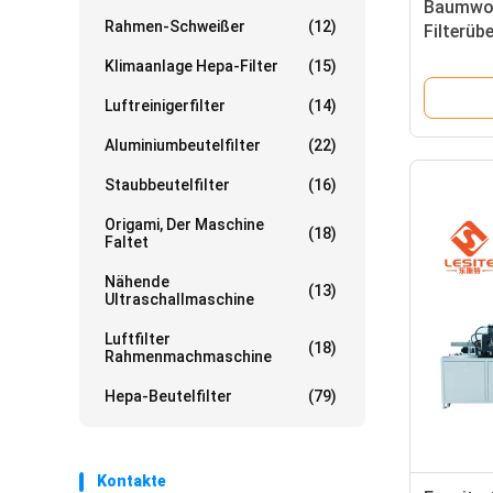
Baumwol
Rahmen-Schweißer
(12)
Filterüb
Klimaanlage Hepa-Filter
(15)
Luftreinigerfilter
(14)
Aluminiumbeutelfilter
(22)
Staubbeutelfilter
(16)
Origami, Der Maschine
(18)
Faltet
Nähende
(13)
Ultraschallmaschine
Luftfilter
(18)
Rahmenmachmaschine
Hepa-Beutelfilter
(79)
Kontakte