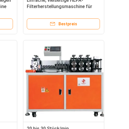
iegen
Einfache, vielseitige HEPA-
ine
Filterherstellungsmaschine für
tigung
verschiedene industrielle
Anwendungen
Bestpreis
20 bis 30 Stück/min