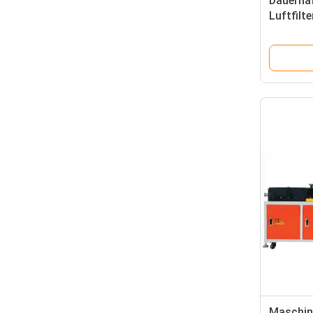
Dauerha
Luftfil
mit Sch
Maschine