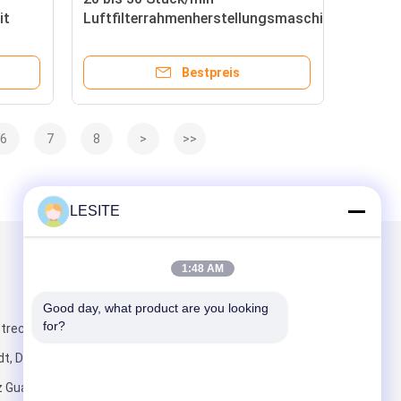
it
Luftfilterrahmenherstellungsmaschine
für die Großproduktion
Bestpreis
6
7
8
>
>>
LESITE
Mailen Sie uns
1:48 AM
Good day, what product are you looking 
for?
recke, Hanxi,
t, Dongguan-
nz Guangdong