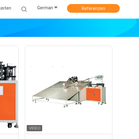
German
keiten
Referenzen