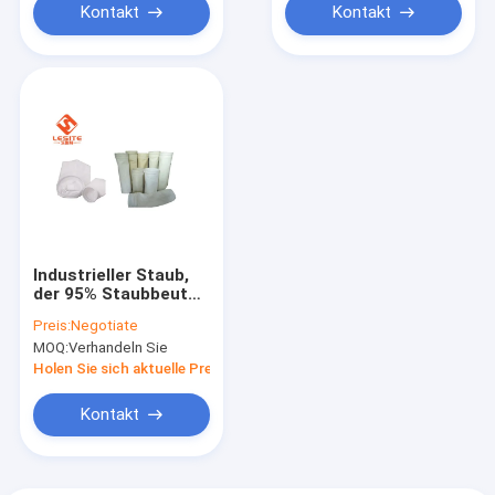
Kontakt
Kontakt
Industrieller Staub,
der 95% Staubbeutel-
Filter, 0,1 Mikrometer
Preis:
Negotiate
Hepa-Filter sammelt
MOQ:
Verhandeln Sie
Holen Sie sich aktuelle Preis
Kontakt