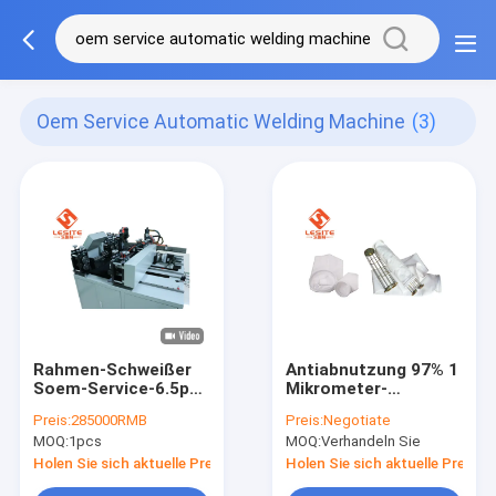
Oem Service Automatic Welding Machine
(3)
Rahmen-Schweißer
Antiabnutzung 97% 1
Soem-Service-6.5pa,
Mikrometer-
automatisches
Filtertüte-Staub-
Preis:
285000RMB
Preis:
Negotiate
Schweißgerät mit
Kollektor-
MOQ:
1pcs
MOQ:
Verhandeln Sie
CER
Wasserbeständigkeit
Holen Sie sich aktuelle Preis
Holen Sie sich aktuelle Preis