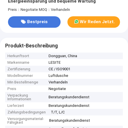
Energieeinsparung und bequeme Wartung
Preis：Negotiate
MOQ：Verhandeln
Bestpreis
Wir Reden Jetzt.
Produkt-Beschreibung
Herkunftsort
Dongguan, China
Markenname
LESITE
Zertifizierung
CE / ISO9001
Modellnummer
Luftdusche
Min Bestellmenge
Verhandeln
Preis
Negotiate
Verpackung
Beratungskundendienst
Informationen
Lieferzeit
Beratungskundendienst
Zahlungsbedingungen
T/T, L/C
Versorgungsmaterial-
Beratungskundendienst
Fähigkeit