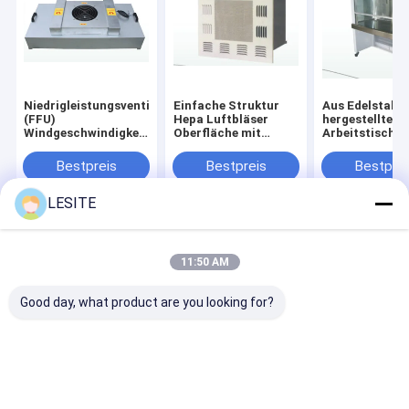
Hepa-Beutelfilter
Niedrigleistungsventilatorfilter
Einfache Struktur
Aus Edelstahl
(FFU)
Hepa Luftbläser
hergestellte s
Windgeschwindigkeit
Oberfläche mit
Arbeitstische
einstellbar
elektrostatischem
Horizontale o
Sprühen behandelt
vertikale Art d
Bestpreis
Bestpreis
Bestprei
Luftstroms Op
LESITE
Startseite
Über uns
Desktop Site
Sitemap
Datenschutzrichtlinie
11:50 AM
Qualität
Luftfilter, der Maschine herstellt
China Fabrik.Copyright ©
2026 Dongguan city Lesite electromechanical equipment Co., LTD.
Good day, what product are you looking for?
All Rights Reserved.