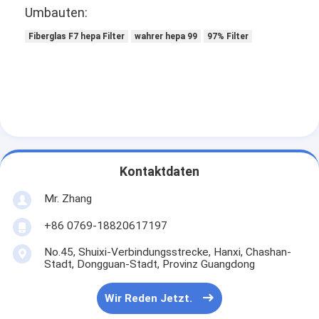
Umbauten:
Über uns
Fiberglas F7 hepa Filter
wahrer hepa 99
97% Filter
Werksbesichtigung
Qualitätskontrolle
Kontakt mit uns
Neuigkeiten
Wir Reden Jetzt.
Kontaktdaten
Mr. Zhang
+86 0769-18820617197
Luftfilter, der Maschine herstellt
No.45, Shuixi-Verbindungsstrecke, Hanxi, Chashan-
Stadt, Dongguan-Stadt, Provinz Guangdong
Luftfilter-Produktionsmaschine
Taschen-Filter, der Maschine herstellt
Wir Reden Jetzt.