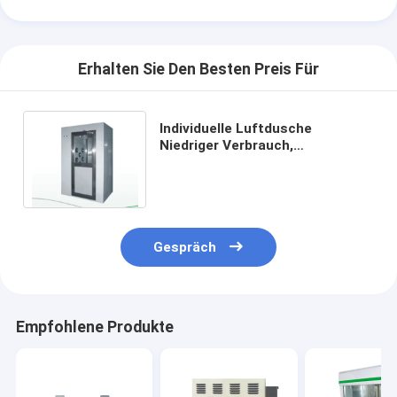
Automatische Nietmaschine
Halb automatische Nietmaschine
Erhalten Sie Den Besten Preis Für
Rahmen-Schweißer
Individuelle Luftdusche
Klimaanlage Hepa-Filter
Niedriger Verbrauch,
Energieeinsparung und bequeme
Luftreinigerfilter
Wartung
Aluminiumbeutelfilter
Staubbeutelfilter
Gespräch
Origami, der Maschine faltet
nähende Ultraschallmaschine
Empfohlene Produkte
Luftfilter Rahmenmachmaschine