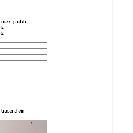
omex glaubte
0%
0%
 tragend ein