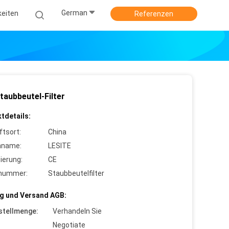
German
keiten
Referenzen
taubbeutel-Filter
tdetails:
ftsort:
China
nname:
LESITE
zierung:
CE
lnummer:
Staubbeutelfilter
g und Versand AGB:
stellmenge:
Verhandeln Sie
Negotiate