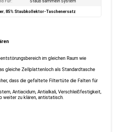
d Für:
Staub sammeln System
er
,
85% Staubkollektor-Taschenersatz
ären
eentstörungsbereich im gleichen Raum wie
das gleiche Zellplattenloch als Standardtasche
er, dass die gefaltete Filtertüte die Falten für
em, Antiacidum, Antialkali, Verschleißfestigkeit,
 weiter zu klären, antistatisch.