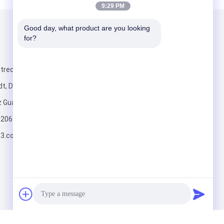
9:29 PM
Good day, what product are you looking 
Mailen Sie uns
for?
recke, Hanxi,
t, Dongguan-
nz Guangdong
820617197
Senden Sie
63.com