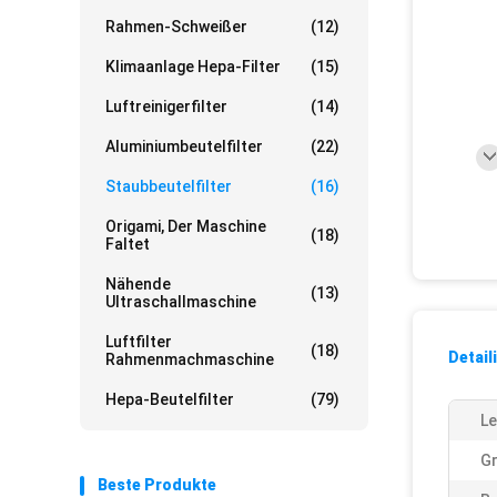
Rahmen-Schweißer
(12)
Klimaanlage Hepa-Filter
(15)
Luftreinigerfilter
(14)
Aluminiumbeutelfilter
(22)
Staubbeutelfilter
(16)
Origami, Der Maschine
(18)
Faltet
Nähende
(13)
Ultraschallmaschine
Luftfilter
(18)
Detail
Rahmenmachmaschine
Hepa-Beutelfilter
(79)
Le
G
Beste Produkte