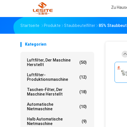
Zu Haus
Startseite
Produkte
Staubbeutelfilter
85% Staubbeute
Kategorien
Luftfilter, Der Maschine
(50)
Herstellt
Luftfilter-
(12)
Produktionsmaschine
Taschen-Filter, Der
(18)
Maschine Herstellt
Automatische
(10)
Nietmaschine
Halb Automatische
(9)
Nietmaschine