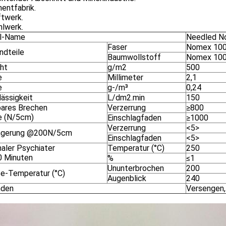
entfabrik.
ftwerk.
hlwerk.
el-Name
Needled N
Faser
Nomex 10
ndteile
Baumwollstoff
Nomex 10
ht
g/m2
500
e
Millimeter
2,1
e
g-/m³
0,24
lässigkeit
L/dm2.min
150
ares Brechen
Verzerrung
≥800
e (N/5cm)
Einschlagfaden
≥1000
Verzerrung
<5>
ngerung @200N/5cm
Einschlagfaden
<5>
aler Psychiater
Temperatur (°C)
250
0 Minuten
%
≤1
Ununterbrochen
200
ce-Temperatur (°C)
Augenblick
240
nden
Versengen,