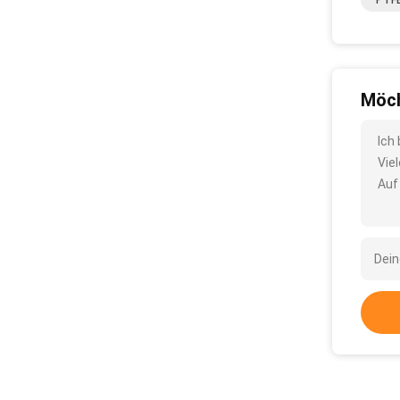
PTFE
Möch
Ich
Vie
Auf