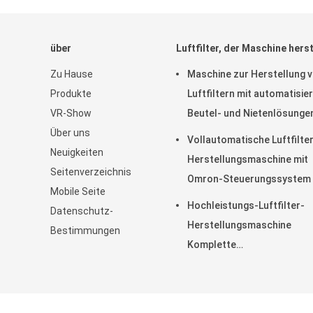
über
Luftfilter, der Maschine herst
Zu Hause
Maschine zur Herstellung 
Produkte
Luftfiltern mit automatisie
VR-Show
Beutel- und Nietenlösungen
Über uns
die Herstellung und Konsis
Vollautomatische Luftfilte
Neuigkeiten
von Filterbeuteln
Herstellungsmaschine mit
Seitenverzeichnis
Omron-Steuerungssystem 
Mobile Seite
Hochgeschwindigkeits- un
Hochleistungs-Luftfilter-
Datenschutz-
unbemannten Betrieb
Herstellungsmaschine
Bestimmungen
Komplette
Produktionslinienlösungen