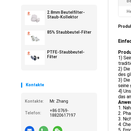
Be
He
2.8mm Beutelfilter-
Staub-Kollektor
Produ
85% Staubbeutel-Filter
Einfa
Produ
PTFE-Staubbeutel-
Filter
1) Se
tradit
2) Die
des g
3) Die
Kontakte
seine
4) Uns
das an
Kontakte:
Mr. Zhang
Anwe
1. Nah
+86 0769-
Telefon:
2. Pha
18820617197
3. Nic
4. Che
5. Err