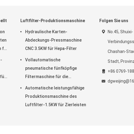
ellt
Luftfilter-Produktionsmaschine
Folgen Sie uns
von
Hydraulische Karten-
No.45, Shuixi-
rten
Abdeckungs-Pressmaschine
Verbindungsst
 für
CNC 3.5KW für Hepa-Filter
Chashan-Stad
tenz
r-
Vollautomatische
Stadt, Provi
pneumatische fünfköpfige
+86 0769-18
für
Filtermaschine für die
dgweijing@1
d
Pressbeutel
Automatische leistungsfähige
Produktionsmaschine des
Luftfilter-1.5KW für Zierleisten