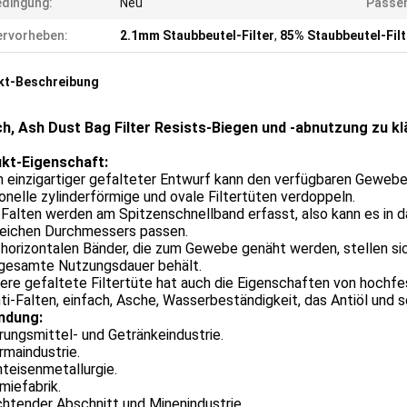
dingung:
Neu
Passen
rvorheben:
2.1mm Staubbeutel-Filter
,
85% Staubbeutel-Filt
kt-Beschreibung
ch, Ash Dust Bag Filter Resists-Biegen und -abnutzung zu kl
kt-Eigenschaft:
in einzigartiger gefalteter Entwurf kann den verfügbaren Geweb
ionelle zylinderförmige und ovale Filtertüten verdoppeln.
 Falten werden am Spitzenschnellband erfasst, also kann es in 
leichen Durchmessers passen.
 horizontalen Bänder, die zum Gewebe genäht werden, stellen sich
 gesamte Nutzungsdauer behält.
ere gefaltete Filtertüte hat auch die Eigenschaften von hochfest
ti-Falten, einfach, Asche, Wasserbeständigkeit, das Antiöl und so
ndung:
rungsmittel- und Getränkeindustrie.
rmaindustrie.
hteisenmetallurgie.
miefabrik.
ichtender Abschnitt und Minenindustrie.