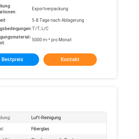
ckung
Exportverpackung
ationen:
eit:
5-8 Tage nach Ablagerung
gsbedingungen:
T/T, L/C
gungsmaterial-
5000 m-² pro Monat
it:
Bestpreis
Kontakt
dung:
Luft-Reinigung
al:
Fiberglas