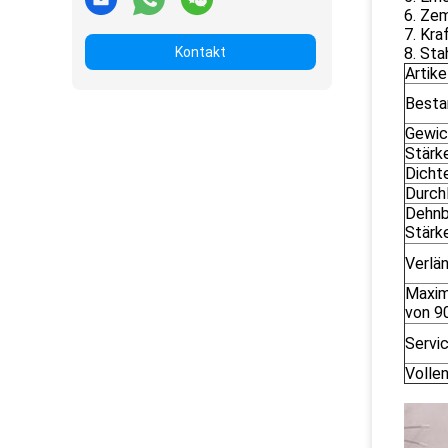
6. Zem
7. Kra
Kontakt
8. Sta
Artik
Besta
Gewic
Stärk
Dicht
Durch
Dehnb
Stärk
Verlä
Maxim
von 9
Servi
Volle