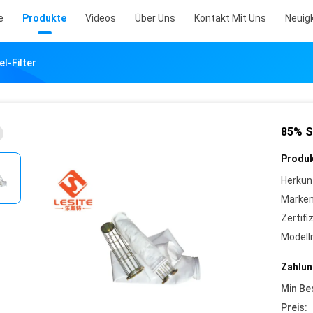
e
Produkte
Videos
Über Uns
Kontakt Mit Uns
Neuig
l-Filter
85% S
Produk
Herkun
Marke
Zertifi
Model
Zahlun
Min Be
Preis: